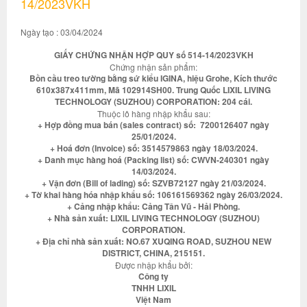
14/2023VKH
Ngày tạo : 03/04/2024
GIẤY CHỨNG NHẬN HỢP QUY số 514-14/2023VKH
Chứng nhận sản phẩm:
Bồn cầu treo tường bằng sứ kiểu IGINA, hiệu Grohe, Kích thước
610x387x411mm, Mã 102914SH00. Trung Quốc LIXIL LIVING
TECHNOLOGY (SUZHOU) CORPORATION: 204 cái.
Thuộc lô hàng nhập khẩu sau:
+ Hợp đồng mua bán (sales contract) số: 7200126407 ngày
25/01/2024.
+ Hoá đơn (Invoice) số: 3514579863 ngày 18/03/2024.
+ Danh mục hàng hoá (Packing list) số: CWVN-240301 ngày
14/03/2024.
+ Vận đơn (Bill of lading) số: SZVB72127 ngày 21/03/2024.
+ Tờ khai hàng hóa nhập khẩu số: 106161569362 ngày 26/03/2024.
+ Cảng nhập khẩu: Cảng Tân Vũ - Hải Phòng.
+ Nhà sản xuất: LIXIL LIVING TECHNOLOGY (SUZHOU)
CORPORATION.
+ Địa chỉ nhà sản xuất: NO.67 XUQING ROAD, SUZHOU NEW
DISTRICT, CHINA, 215151.
Được nhập khẩu bởi:
Công ty
TNHH LIXIL
Việt Nam