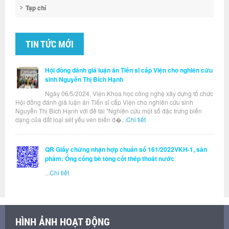
Tạp chí
TIN TỨC MỚI
Hội đồng đánh giá luận án Tiến sĩ cấp Viện cho nghiên cứu
sinh Nguyễn Thị Bích Hạnh
Ngày 06/5/2024, Viện Khoa học công nghệ xây dựng tổ chức
Hội đồng đánh giá luận án Tiến sĩ cấp Viện cho nghiên cứu sinh
Nguyễn Thị Bích Hạnh với đề tài "Nghiên cứu một số đặc trưng biến
dạng của đất loại sét yếu ven biển đ�...
Chi tiết
QR Giấy chứng nhận hợp chuẩn số 161/2022VKH-1, sản
phẩm: Ống cống bê tông cốt thép thoát nước
...
Chi tiết
HÌNH ẢNH HOẠT ĐỘNG