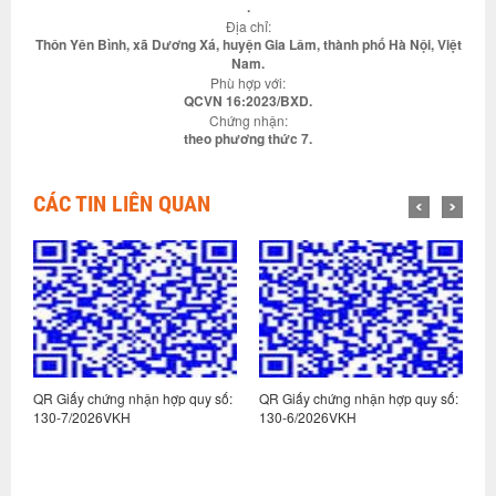
.
Địa chỉ:
Thôn Yên Bình, xã Dương Xá, huyện Gia Lâm, thành phố Hà Nội, Việt
Nam.
Phù hợp với:
QCVN 16:2023/BXD.
Chứng nhận:
theo phương thức 7.
CÁC TIN LIÊN QUAN
:
QR Giấy chứng nhận hợp quy số:
QR Giấy chứng nhận hợp quy số:
Q
130-7/2026VKH
130-6/2026VKH
1