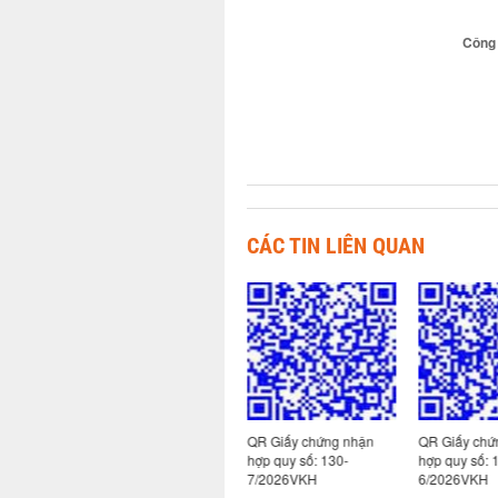
Công 
CÁC TIN LIÊN QUAN
 nhận
QR Giấy chứng nhận
QR Giấy chứng nhận
QR Giấy chứ
hợp quy số: 130-
hợp quy số: 130-
hợp quy số: 
8/2026VKH
7/2026VKH
6/2026VKH