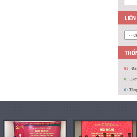
LIÊN
THỐN
65
: Đa
0
: Lượ
0
: Tổng