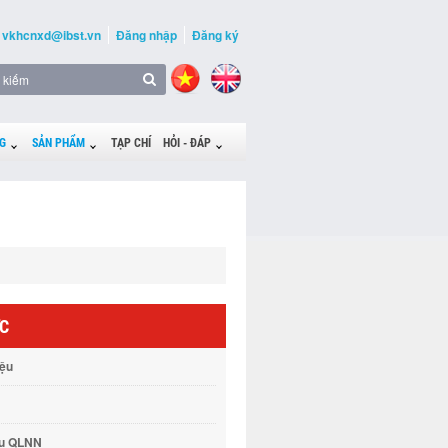
vkhcnxd@ibst.vn
Đăng nhập
Đăng ký
G
SẢN PHẨM
TẠP CHÍ
HỎI - ĐÁP
ỨC
iệu
vụ QLNN