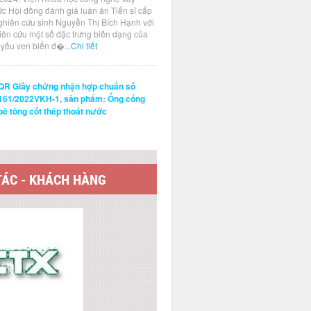
ức Hội đồng đánh giá luận án Tiến sĩ cấp
ghiên cứu sinh Nguyễn Thị Bích Hạnh với
hiên cứu một số đặc trưng biến dạng của
t yếu ven biển đ�...
Chi tiết
QR Giấy chứng nhận hợp chuẩn số
161/2022VKH-1, sản phẩm: Ống cống
bê tông cốt thép thoát nước
TÁC - KHÁCH HÀNG