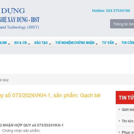
Hotline: 024 37544196
QLNN
KH & CN
ĐÀO TẠO
THÍ NGHIỆM/CHỨNG NHẬN
TƯ VẤN
THI CÔN
p quy
uy số 073/2024VKH-1, sản phẩm: Gạch bê
TIN T
Giới th
Tin tức
 NHẬN HỢP QUY số 073/2024VKH-1
Chứng nhận sản phẩm:
Phục 