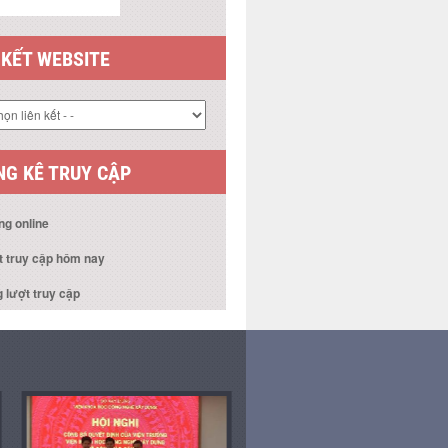
 KẾT WEBSITE
G KÊ TRUY CẬP
ng online
t truy cập hôm nay
 lượt truy cập