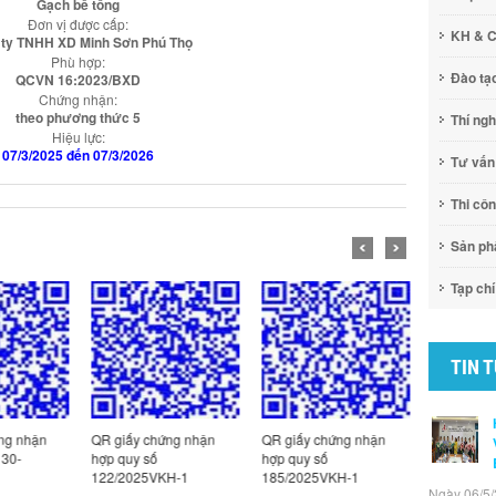
Gạch bê tông
Đơn vị được cấp:
KH & 
ty TNHH XD Minh Sơn Phú Thọ
Phù hợp:
Đào tạ
QCVN 16:2023/BXD
Chứng nhận:
theo phương thức 5
Thí ng
Hiệu lực:
07/3/2025 đến 07/3/2026
Tư vấn
Thi cô
Sản p
Tạp chí
TIN 
ng nhận
QR giấy chứng nhận
QR giấy chứng nhận
QR Giấy c
130-
hợp quy số
hợp quy số
hợp quy số
122/2025VKH-1
185/2025VKH-1
1/2026VK
Ngày 06/5/