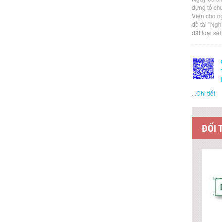
dựng tổ ch
Viện cho n
đề tài "Ng
đất loại sé
...
Chi tiết
ĐỐI 