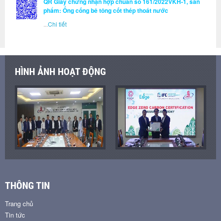
QR Giấy chứng nhận hợp chuẩn số 161/2022VKH-1, sản
phẩm: Ống cống bê tông cốt thép thoát nước
...
Chi tiết
HÌNH ẢNH HOẠT ĐỘNG
THÔNG TIN
Trang chủ
Tin tức