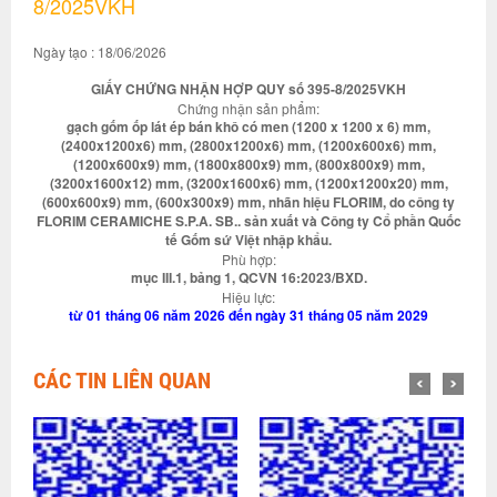
8/2025VKH
Ngày tạo : 18/06/2026
GIẤY CHỨNG NHẬN HỢP QUY số 395-8/2025VKH
Chứng nhận sản phẩm:
gạch gốm ốp lát ép bán khô có men (1200 x 1200 x 6) mm,
(2400x1200x6) mm, (2800x1200x6) mm, (1200x600x6) mm,
(1200x600x9) mm, (1800x800x9) mm, (800x800x9) mm,
(3200x1600x12) mm, (3200x1600x6) mm, (1200x1200x20) mm,
(600x600x9) mm, (600x300x9) mm, nhãn hiệu FLORIM, do công ty
FLORIM CERAMICHE S.P.A. SB.. sản xuất và Công ty Cổ phần Quốc
tế Gốm sứ Việt nhập khẩu.
Phù hợp:
mục III.1, bảng 1, QCVN 16:2023/BXD.
Hiệu lực:
từ 01 tháng 06 năm 2026 đến ngày 31 tháng 05 năm 2029
CÁC TIN LIÊN QUAN