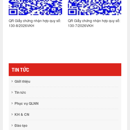
:
QR Giấy chứng nhận hợp quy số:
QR Giấy chứng nhận hợp quy số:
Q
130-8/2026VKH
130-7/2026VKH
1
TIN TỨC
Giới thiệu
Tin tức
Phục vụ QLNN
KH & CN
Đào tạo