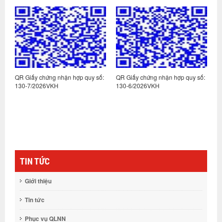
:
QR Giấy chứng nhận hợp quy số:
QR Giấy chứng nhận hợp quy số:
Q
130-7/2026VKH
130-6/2026VKH
1
TIN TỨC
Giới thiệu
Tin tức
Phục vụ QLNN