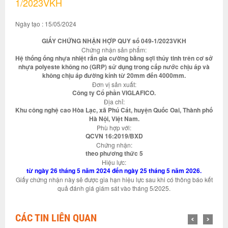
1/2023VKH
Ngày tạo : 15/05/2024
GIẤY CHỨNG NHẬN HỢP QUY số 049-1/2023VKH
Chứng nhận sản phẩm:
Hệ thống ống nhựa nhiệt rắn gia cường bằng sợi thủy tinh trên cơ sở
nhựa polyeste không no (GRP) sử dụng trong cấp nước chịu áp và
không chịu áp đường kính từ 20mm đến 4000mm.
Đơn vị sản xuất:
Công ty Cổ phần VIGLAFICO.
Địa chỉ:
Khu công nghệ cao Hòa Lạc, xã Phú Cát, huyện Quốc Oai, Thành phố
Hà Nội, Việt Nam.
Phù hợp với:
QCVN 16:2019/BXD
Chứng nhận:
theo phương thức 5
Hiệu lực:
từ ngày 26 tháng 5 năm 2024 đến ngày 25 tháng 5 năm 2026.
Giấy chứng nhận này sẽ được gia hạn hiệu lực sau khi có thông báo kết
quả đánh giá giám sát vào tháng 5/2025.
CÁC TIN LIÊN QUAN