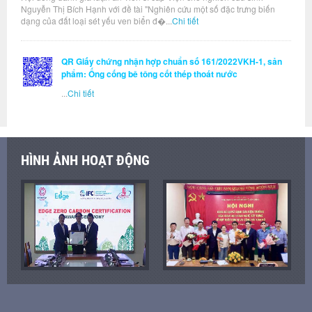
Nguyễn Thị Bích Hạnh với đề tài "Nghiên cứu một số đặc trưng biến
dạng của đất loại sét yếu ven biển đ�...
Chi tiết
QR Giấy chứng nhận hợp chuẩn số 161/2022VKH-1, sản
phẩm: Ống cống bê tông cốt thép thoát nước
...
Chi tiết
HÌNH ẢNH HOẠT ĐỘNG