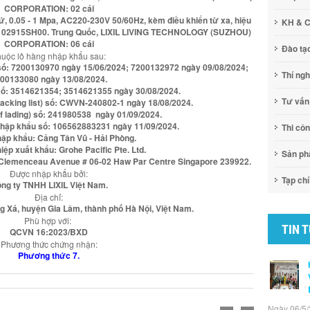
CORPORATION: 02 cái
, 0.05 - 1 Mpa, AC220-230V 50/60Hz, kèm điều khiển từ xa, hiệu
KH & 
 102915SH00. Trung Quốc, LIXIL LIVING TECHNOLOGY (SUZHOU)
CORPORATION: 06 cái
Đào tạ
uộc lô hàng nhập khẩu sau:
 số: 7200130970 ngày 15/06/2024; 7200132972 ngày 09/08/2024;
Thí ng
00133080 ngày 13/08/2024.
 số: 3514621354; 3514621355 ngày 30/08/2024.
Tư vấn
acking list) số: CWVN-240802-1 ngày 18/08/2024.
of lading) số: 241980538 ngày 01/09/2024.
nhập khẩu số: 106562883231 ngày 11/09/2024.
Thi cô
ập khẩu: Cảng Tân Vũ - Hải Phòng.
ệp xuất khẩu: Grohe Pacific Pte. Ltd.
Sản p
0 Clemenceau Avenue # 06-02 Haw Par Centre Singapore 239922.
Được nhập khẩu bởi:
Tạp chí
ng ty TNHH LIXIL Việt Nam.
Địa chỉ:
 Xá, huyện Gia Lâm, thành phố Hà Nội, Việt Nam.
Phù hợp với:
TIN 
QCVN 16:2023/BXD
Phương thức chứng nhận:
Phương thức 7.
Ngày 06/5/