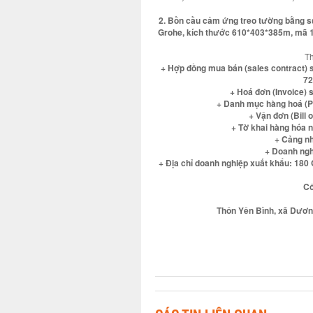
2. Bồn cầu cảm ứng treo tường bằng sứ
Grohe, kích thước 610*403*385m, mã
Th
+ Hợp đồng mua bán (sales contract)
72
+ Hoá đơn (Invoice)
+ Danh mục hàng hoá (P
+ Vận đơn (Bill 
+ Tờ khai hàng hóa 
+ Cảng nh
+ Doanh nghi
+ Địa chỉ doanh nghiệp xuất khẩu: 18
Cô
Thôn Yên Bình, xã Dương