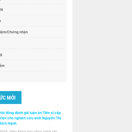
CN
o
hiệm/Chứng nhận
ng
hẩm
TỨC MỚI
Hội đồng đánh giá luận án Tiến sĩ cấp
Viện cho nghiên cứu sinh Nguyễn Thị
Bích Hạnh
2024, Viện Khoa học công nghệ xây