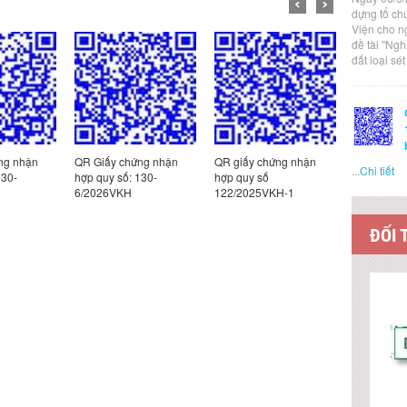
dựng tổ ch
Viện cho n
đề tài "Ng
đất loại sé
ng nhận
QR Giấy chứng nhận
QR giấy chứng nhận
QR giấy c
...
Chi tiết
130-
hợp quy số: 130-
hợp quy số
hợp quy s
6/2026VKH
122/2025VKH-1
185/2025
ĐỐI 