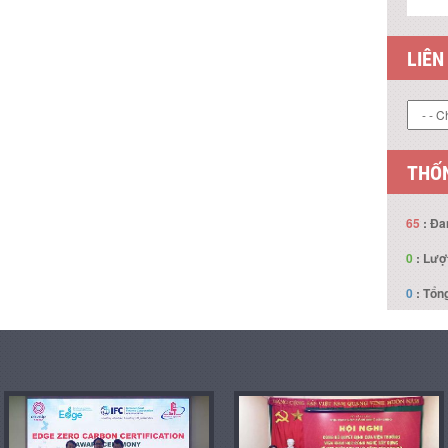
LIÊN
THỐN
65
: Đa
0
: Lượ
0
: Tổng