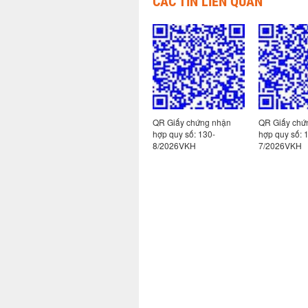
CÁC TIN LIÊN QUAN
 nhận
QR Giấy chứng nhận
QR Giấy chứng nhận
QR Giấy chứ
hợp quy số:
hợp quy số: 130-
hợp quy số: 
139/2026VKH
8/2026VKH
7/2026VKH