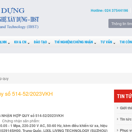
Hotline: 024 37544196
QLNN
KH & CN
ĐÀO TẠO
THÍ NGHIỆM/CHỨNG NHẬN
TƯ VẤN
THI CÔN
p quy
uy số 514-52/2023VKH
TIN T
Giới th
 NHẬN HỢP QUY số 514-52/2023VKH
Tin tức
Chứng nhận sản phẩm:
0.05 - 1 Mpa, 220-230 V AC, 50-60 Hz, kèm điều khiển từ xa, hiệu
Phục 
 102914SH00. Trung Quốc, LIXIL LIVING TECHNOLOGY (SUZHOU)