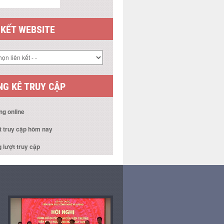
 KẾT WEBSITE
G KÊ TRUY CẬP
ng online
t truy cập hôm nay
 lượt truy cập