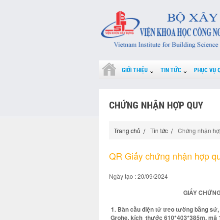
GIỚI THIỆU
TIN TỨC
PHỤC VỤ 
CHỨNG NHẬN HỢP QUY
Trang chủ
Tin tức
Chứng nhận hợ
QR Giấy chứng nhận hợp q
Ngày tạo : 20/09/2024
GIẤY CHỨNG
1. Bàn cầu điện tử treo tường bằng sứ, 
Grohe, kích thước 610*403*385m, mã