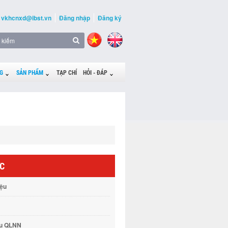
vkhcnxd@ibst.vn
Đăng nhập
Đăng ký
G
SẢN PHẨM
TẠP CHÍ
HỎI - ĐÁP
ỨC
iệu
vụ QLNN