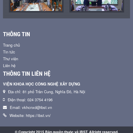
THÔNG TIN
Trang chủ
Tin tức
Thư viện
Liên hệ
THÔNG TIN LIÊN HỆ
VIỆN KHOA HỌC CÔNG NGHỆ XÂY DỰNG
Địa chỉ: 81 phố Trần Cung, Nghĩa Đô, Hà Nội
Điện thoại: 024 3754 4196
Email: vkhcnxd@ibst.vn
Website: https://ibst.vn/
© Copyright 2015 Bản quyền thuộc về IBST. Allright reserved.