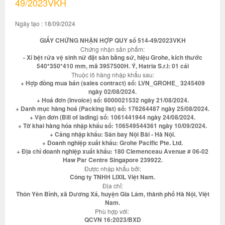
49/2023VKH
Ngày tạo : 18/09/2024
GIẤY CHỨNG NHẬN HỢP QUY số 514-49/2023VKH
Chứng nhận sản phẩm:
- Xí bệt rửa vệ sinh nữ đặt sàn bằng sứ, hiệu Grohe, kích thước
540*350*410 mm, mã 3957500H. Ý, Hatria S.r.l: 01 cái
Thuộc lô hàng nhập khẩu sau:
+ Hợp đồng mua bán (sales contract) số: LVN_GROHE_ 3245409
ngày 02/08/2024.
+ Hoá đơn (Invoice) số: 6000021532 ngày 21/08/2024.
+ Danh mục hàng hoá (Packing list) số: 176264487 ngày 25/08/2024.
+ Vận đơn (Bill of lading) số: 1061441944 ngày 24/08/2024.
+ Tờ khai hàng hóa nhập khẩu số: 106549544361 ngày 10/09/2024.
+ Cảng nhập khẩu: Sân bay Nội Bài - Hà Nội.
+ Doanh nghiệp xuất khẩu: Grohe Pacific Pte. Ltd.
+ Địa chỉ doanh nghiệp xuất khẩu: 180 Clemenceau Avenue # 06-02
Haw Par Centre Singapore 239922.
Được nhập khẩu bởi:
Công ty TNHH LIXIL Việt Nam.
Địa chỉ:
Thôn Yên Bình, xã Dương Xá, huyện Gia Lâm, thành phố Hà Nội, Việt
Nam.
Phù hợp với:
QCVN 16:2023/BXD