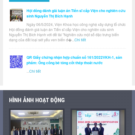
Hội đồng đánh giá luận án Tiến sĩ cấp Viện cho nghiên cứu
sinh Nguyễn Thị Bích Hạnh
Ngày 06/5/2024, Viện Khoa học công nghệ xây dựng tổ chức
Hội đồng đánh giá luận án Tiến sĩ cấp Viện cho nghiên cứu sinh
Nguyễn Thị Bích Hạnh với đề tài "Nghiên cứu một số đặc trưng biến
dạng của đất loại sét yếu ven biển đ�...
Chi tiết
QR Giấy chứng nhận hợp chuẩn số 161/2022VKH-1, sản
phẩm: Ống cống bê tông cốt thép thoát nước
...
Chi tiết
HÌNH ẢNH HOẠT ĐỘNG