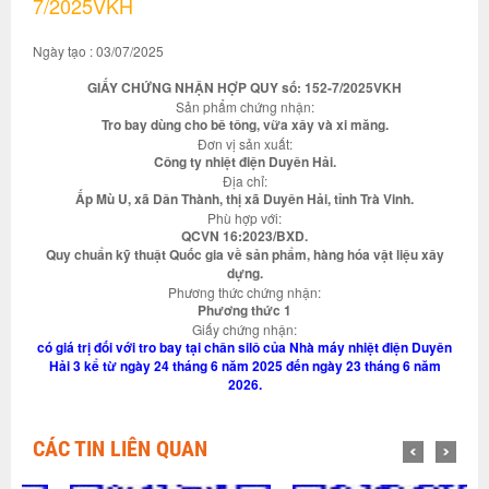
7/2025VKH
Ngày tạo : 03/07/2025
GIẤY CHỨNG NHẬN HỢP QUY số: 152-7/2025VKH
Sản phẩm chứng nhận:
Tro bay dùng cho bê tông, vữa xây và xi măng.
Đơn vị sản xuất:
Công ty nhiệt điện Duyên Hải.
Địa chỉ:
Ấp Mù U, xã Dân Thành, thị xã Duyên Hải, tỉnh Trà Vinh.
Phù hợp với:
QCVN 16:2023/BXD.
Quy chuẩn kỹ thuật Quốc gia về sản phẩm, hàng hóa vật liệu xây
dựng.
Phương thức chứng nhận:
Phương thức 1
Giấy chứng nhận:
có giá trị đối với tro bay tại chân silô của Nhà máy nhiệt điện Duyên
Hải 3 kể từ ngày 24 tháng 6 năm 2025 đến ngày 23 tháng 6 năm
2026.
CÁC TIN LIÊN QUAN