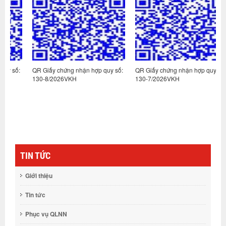
ố:
QR Giấy chứng nhận hợp quy số:
QR Giấy chứng nhận hợp quy số:
Q
130-8/2026VKH
130-7/2026VKH
1
TIN TỨC
Giới thiệu
Tin tức
Phục vụ QLNN