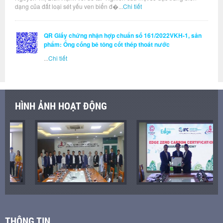
dạng của đất loại sét yếu ven biển đ�...
Chi tiết
QR Giấy chứng nhận hợp chuẩn số 161/2022VKH-1, sản
phẩm: Ống cống bê tông cốt thép thoát nước
...
Chi tiết
HÌNH ẢNH HOẠT ĐỘNG
THÔNG TIN