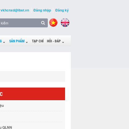
vkhcnxd@ibst.vn
Đăng nhập
Đăng ký
G
SẢN PHẨM
TẠP CHÍ
HỎI - ĐÁP
ỨC
iệu
vụ QLNN