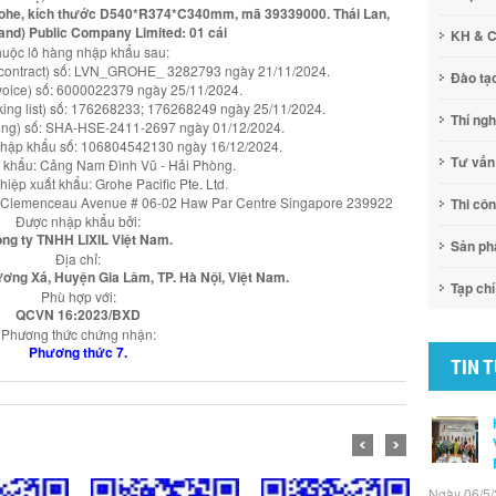
 Grohe, kích thước D540*R374*C340mm, mã 39339000. Thái Lan,
land) Public Company Limited: 01 cái
KH & 
uộc lô hàng nhập khẩu sau:
 contract) số: LVN_GROHE_ 3282793 ngày 21/11/2024.
Đào tạ
voice) số: 6000022379 ngày 25/11/2024.
ing list) số: 176268233; 176268249 ngày 25/11/2024.
Thí ng
ading) số: SHA-HSE-2411-2697 ngày 01/12/2024.
nhập khẩu số: 106804542130 ngày 16/12/2024.
Tư vấn
 khẩu: Cảng Nam Đình Vũ - Hải Phòng.
iệp xuất khẩu: Grohe Pacific Pte. Ltd.
80 Clemenceau Avenue # 06-02 Haw Par Centre Singapore 239922
Thi cô
Được nhập khẩu bởi:
ng ty TNHH LIXIL Việt Nam.
Sản p
Địa chỉ:
ơng Xá, Huyện Gia Lâm, TP. Hà Nội, Việt Nam.
Tạp chí
Phù hợp với:
QCVN 16:2023/BXD
Phương thức chứng nhận:
Phương thức 7.
TIN 
Ngày 06/5/