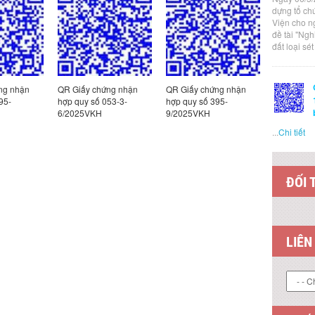
dựng tổ ch
Viện cho n
đề tài "Ng
đất loại sé
ng nhận
QR Giấy chứng nhận
QR Giấy chứng nhận
QR Giấy c
95-
hợp quy số 053-3-
hợp quy số 395-
hợp quy s
6/2025VKH
9/2025VKH
5/2025VK
...
Chi tiết
ĐỐI 
LIÊN