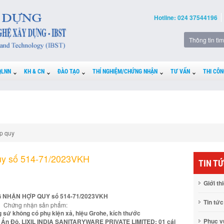
Hotline: 024 37544196
QLNN
KH & CN
ĐÀO TẠO
THÍ NGHIỆM/CHỨNG NHẬN
TƯ VẤN
THI CÔN
p quy
uy số 514-71/2023VKH
TIN T
Giới th
 NHẬN HỢP QUY số 514-71/2023VKH
Tin tức
Chứng nhận sản phẩm:
g sứ không có phụ kiện xả, hiệu Grohe, kích thước
Phục 
n Độ, LIXIL INDIA SANITARYWARE PRIVATE LIMITED: 01 cái