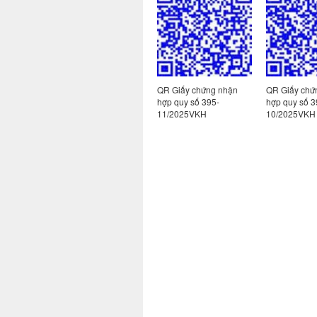
 nhận
QR Giấy chứng nhận
QR Giấy chứng nhận
QR Giấy chứ
-
hợp quy số 395-
hợp quy số 395-
hợp quy số 3
14/2025VKH
11/2025VKH
10/2025VKH