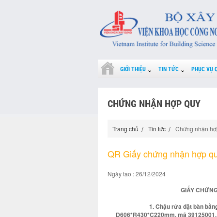
GIỚI THIỆU
TIN TỨC
PHỤC VỤ 
CHỨNG NHẬN HỢP QUY
Trang chủ
Tin tức
Chứng nhận hợ
QR Giấy chứng nhận hợp q
Ngày tạo : 26/12/2024
GIẤY CHỨNG
1. Chậu rửa đặt bàn bằn
D606*R430*C220mm, mã 39125001. Ấ