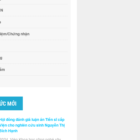
CN
o
hiệm/Chứng nhận
ng
hẩm
TỨC MỚI
Hội đồng đánh giá luận án Tiến sĩ cấp
Viện cho nghiên cứu sinh Nguyễn Thị
Bích Hạnh
2024, Viện Khoa học công nghệ xây