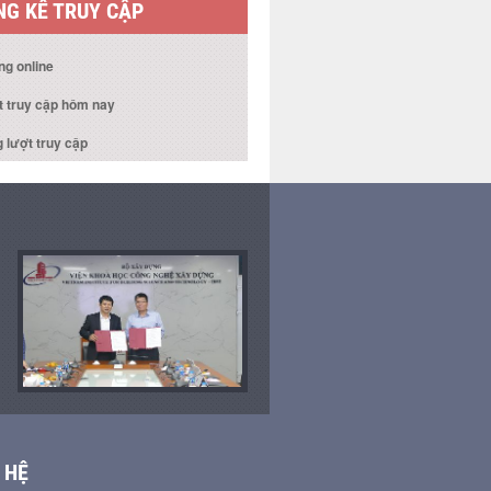
G KÊ TRUY CẬP
ng online
t truy cập hôm nay
 lượt truy cập
 HỆ