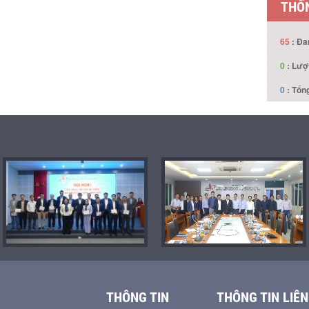
THỐN
65
: Đa
0
: Lượ
0
: Tổng
THÔNG TIN
THÔNG TIN LIÊN