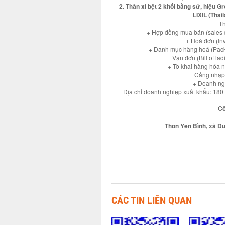
2. Thân xí bệt 2 khối bằng sứ, hiệu
LIXIL (Thai
Th
+ Hợp đồng mua bán (sales
+ Hoá đơn (In
+ Danh mục hàng hoá (Pack
+ Vận đơn (Bill of l
+ Tờ khai hàng hóa 
+ Cảng nhập
+ Doanh ngh
+ Địa chỉ doanh nghiệp xuất khẩu: 1
Cô
Thôn Yên Bình, xã Dư
CÁC TIN LIÊN QUAN