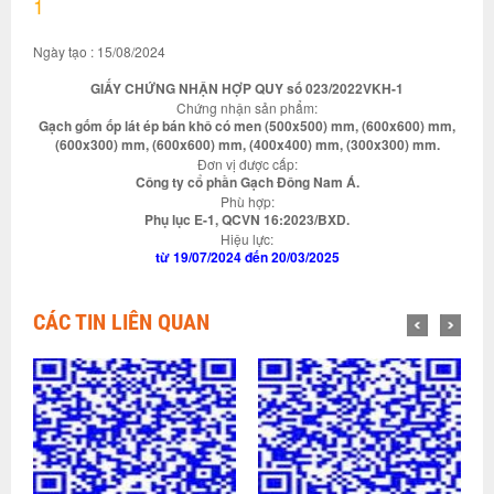
1
Ngày tạo : 15/08/2024
GIẤY CHỨNG NHẬN HỢP QUY số 023/2022VKH-1
Chứng nhận sản phẩm:
Gạch gốm ốp lát ép bán khô có men (500x500) mm, (600x600) mm,
(600x300) mm, (600x600) mm, (400x400) mm, (300x300) mm.
Đơn vị được cấp:
Công ty cổ phần Gạch Đông Nam Á.
Phù hợp:
Phụ lục E-1, QCVN 16:2023/BXD.
Hiệu lực:
từ 19/07/2024 đến 20/03/2025
CÁC TIN LIÊN QUAN