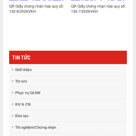
:
QR Giấy chứng nhận hợp quy số:
QR Giấy chứng nhận hợp quy số:
Q
130-8/2026VKH
130-7/2026VKH
1
TIN TỨC
Giới thiệu
Tin tức
Phục vụ QLNN
KH & CN
Đào tạo
Thí nghiệm/Chứng nhận