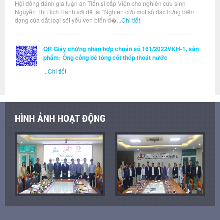
Hội đồng đánh giá luận án Tiến sĩ cấp Viện cho nghiên cứu sinh
Nguyễn Thị Bích Hạnh với đề tài "Nghiên cứu một số đặc trưng biến
dạng của đất loại sét yếu ven biển đ�...
Chi tiết
QR Giấy chứng nhận hợp chuẩn số 161/2022VKH-1, sản
phẩm: Ống cống bê tông cốt thép thoát nước
...
Chi tiết
HÌNH ẢNH HOẠT ĐỘNG