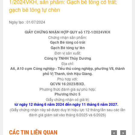
1/2024VKH, sản phẩm: Gạch bê tông có trát;
gạch bê tông tự chèn
Ngày tạo : 01/07/2024
GIẤY CHỨNG NHẬN HỢP QUY số 172-1/2024VKH
Chứng nhận sản phẩm:
Gạch Bê tông có trát
Gạch Bê tông tự lèn
Đơn vị sản xuất:
Công ty TNHH Thùy Dương
Địa chỉ:
A6, A10 cụm Công nghiệp - Tiểu thủ công nghiệp, phường VII, thành
phố Vị Thanh, tỉnh Hậu Giang.
Phù hợp với:
QCVN 16:2023/BXD.
Phương thức đánh giá sự phù hợp:
Phương thức 5
Giấy chứng nhận có giá trị:
từ ngày 12 tháng 6 năm 2024 đến ngày 11 tháng 6 năm 2027.
(Giấy chứng nhận này sẽ được duy trì hiệu lực 12 tháng/lần sau các lần
đánh giá giám sát vào tháng 6/2025 và 6/2026)
CÁC TIN LIÊN QUAN