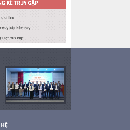
G KÊ TRUY CẬP
ng online
t truy cập hôm nay
 lượt truy cập
 HỆ