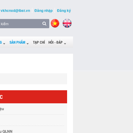
vkhcnxd@ibst.vn
Đăng nhập
Đăng ký
G
SẢN PHẨM
TẠP CHÍ
HỎI - ĐÁP
ỨC
iệu
vụ QLNN