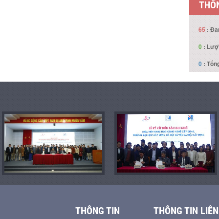
THỐN
65
: Đa
0
: Lượ
0
: Tổng
THÔNG TIN
THÔNG TIN LIÊN