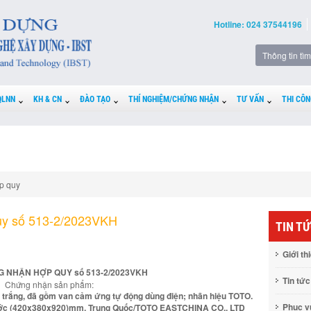
Hotline: 024 37544196
QLNN
KH & CN
ĐÀO TẠO
THÍ NGHIỆM/CHỨNG NHẬN
TƯ VẤN
THI CÔN
p quy
uy số 513-2/2023VKH
TIN T
Giới th
 NHẬN HỢP QUY số 513-2/2023VKH
Tin tức
Chứng nhận sản phẩm:
 trắng, đã gồm van cảm ứng tự động dùng điện; nhãn hiệu TOTO.
Phục 
ớc (420x380x920)mm. Trung Quốc/TOTO EASTCHINA CO., LTD