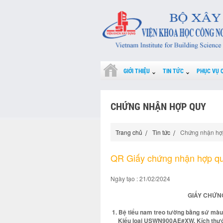
GIỚI THIỆU
TIN TỨC
PHỤC VỤ 
CHỨNG NHẬN HỢP QUY
Trang chủ
Tin tức
Chứng nhận hợ
QR Giấy chứng nhận hợp q
Ngày tạo : 21/02/2024
GIẤY CHỨNG
1. Bệ tiểu nam treo tường bằng sứ màu
Kiểu loại USWN900AE#XW. Kích thư