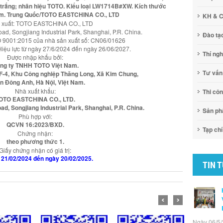
 trắng; nhãn hiệu TOTO. Kiểu loại LW1714B#XW. Kích thước
m. Trung Quốc/TOTO EASTCHINA CO., LTD
KH & 
 xuất: TOTO EASTCHINA CO., LTD
ad, Songjiang Industrial Park, Shanghai, P.R. China.
Đào tạ
O 9001:2015 của nhà sản xuất số: CN06/01626
iệu lực từ ngày 27/6/2024 đến ngày 26/06/2027.
Thí ng
Được nhập khẩu bởi:
ng ty TNHH TOTO Việt Nam.
Tư vấn
3, F-4, Khu Công nghiệp Thăng Long, Xã Kim Chung,
n Đông Anh, Hà Nội, Việt Nam.
Nhà xuất khẩu:
Thi cô
OTO EASTCHINA CO., LTD.
ad, Songjiang Industrial Park, Shanghai, P.R. China.
Sản p
Phù hợp với:
QCVN 16:2023/BXD.
Tạp chí
Chứng nhận:
theo phương thức 1.
Giấy chứng nhận có giá trị:
 21/02/2024 đến ngày 20/02/2025.
TIN 
Ngày 06/5/