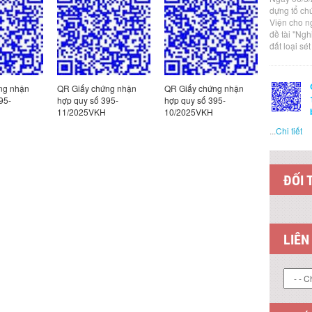
dựng tổ ch
Viện cho n
đề tài "Ng
đất loại sé
ng nhận
QR Giấy chứng nhận
QR Giấy chứng nhận
QR Giấy c
95-
hợp quy số 395-
hợp quy số 395-
hợp quy s
11/2025VKH
10/2025VKH
6/2025VK
...
Chi tiết
ĐỐI 
LIÊN