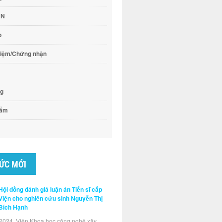
CN
o
hiệm/Chứng nhận
ng
hẩm
TỨC MỚI
Hội đồng đánh giá luận án Tiến sĩ cấp
Viện cho nghiên cứu sinh Nguyễn Thị
Bích Hạnh
2024, Viện Khoa học công nghệ xây