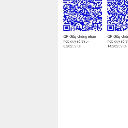
 nhận
QR Giấy chứng nhận
QR Giấy chứng nhận
QR Giấy chứ
hợp quy số 395-
hợp quy số 395-
hợp quy số 3
2/2025VKH
8/2025VKH
14/2025VKH