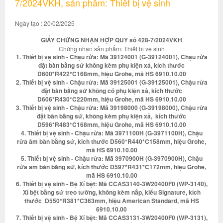
7/2024VKH, sản phẩm: Thiết bị vệ sinh
Ngày tạo : 20/02/2025
GIẤY CHỨNG NHẬN HỢP QUY số 428-7/2024VKH
Chứng nhận sản phẩm: Thiết bị vệ sinh
1. Thiết bị vệ sinh - Chậu rửa: Mã 39124001 (G-39124001), Chậu rửa
đặt bàn bằng sứ không kèm phụ kiện xả, kích thước
D600*R422*C168mm, hiệu Grohe, mã HS 6910.10.00
2. Thiết bị vệ sinh - Chậu rửa: Mã 39125001 (G-39125001), Chậu rửa
đặt bàn bằng sứ không có phụ kiện xả, kích thước
D606*R430*C220mm, hiệu Grohe, mã HS 6910.10.00
3. Thiết bị vệ sinh - Chậu rửa: Mã 39198000 (G-39198000), Chậu rửa
đặt bàn bằng sứ, không kèm phụ kiện xả, kích thước
D596*R483*C168mm, hiệu Grohe, mã HS 6910.10.00
4. Thiết bị vệ sinh - Chậu rửa: Mã 3971100H (G-3971100H), Chậu
rửa âm bàn bằng sứ, kích thước D560*R440*C158mm, hiệu Grohe,
mã HS 6910.10.00
5. Thiết bị vệ sinh - Chậu rửa: Mã 3970900H (G-3970900H), Chậu
rửa âm bàn bằng sứ, kích thước D597*R431*C172mm, hiệu Grohe,
mã HS 6910.10.00
6. Thiết bị vệ sinh - Bệ Xí bệt: Mã CCAS3140-3W20400F0 (WP-3140),
Xí bệt bằng sứ treo tường, không kèm nắp, kiểu Signature, kích
thước D550*R381*C363mm, hiệu American Standard, mã HS
6910.10.00
7. Thiết bị vệ sinh - Bệ Xí bệt: Mã CCAS3131-3W20400F0 (WP-3131),