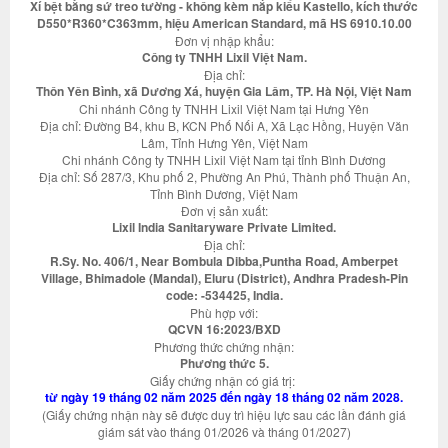
Xí bệt bằng sứ treo tường - không kèm nắp kiểu Kastello, kích thước
D550*R360*C363mm, hiệu American Standard, mã HS 6910.10.00
Đơn vị nhập khẩu:
Công ty TNHH Lixil Việt Nam.
Địa chỉ:
Thôn Yên Bình, xã Dương Xá, huyện Gia Lâm, TP. Hà Nội, Việt Nam
Chi nhánh Công ty TNHH Lixil Việt Nam tại Hưng Yên
Địa chỉ: Đường B4, khu B, KCN Phố Nối A, Xã Lạc Hồng, Huyện Văn
Lâm, Tỉnh Hưng Yên, Việt Nam
Chi nhánh Công ty TNHH Lixil Việt Nam tại tỉnh Bình Dương
Địa chỉ: Số 287/3, Khu phố 2, Phường An Phú, Thành phố Thuận An,
Tỉnh Bình Dương, Việt Nam
Đơn vị sản xuất:
Lixil India Sanitaryware Private Limited.
Địa chỉ:
R.Sy. No. 406/1, Near Bombula Dibba,Puntha Road, Amberpet
Village, Bhimadole (Mandal), Eluru (District), Andhra Pradesh-Pin
code: -534425, India.
Phù hợp với:
QCVN 16:2023/BXD
Phương thức chứng nhận:
Phương thức 5.
Giấy chứng nhận có giá trị:
từ ngày 19 tháng 02 năm 2025 đến ngày 18 tháng 02 năm 2028.
(Giấy chứng nhận này sẽ được duy trì hiệu lực sau các lần đánh giá
giám sát vào tháng 01/2026 và tháng 01/2027)