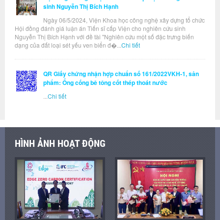
sinh Nguyễn Thị Bích Hạnh
Ngày 06/5/2024, Viện Khoa học công nghệ xây dựng tổ chức
Hội đồng đánh giá luận án Tiến sĩ cấp Viện cho nghiên cứu sinh
Nguyễn Thị Bích Hạnh với đề tài "Nghiên cứu một số đặc trưng biến
dạng của đất loại sét yếu ven biển đ�...
Chi tiết
QR Giấy chứng nhận hợp chuẩn số 161/2022VKH-1, sản
phẩm: Ống cống bê tông cốt thép thoát nước
...
Chi tiết
HÌNH ẢNH HOẠT ĐỘNG