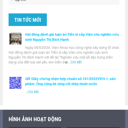
TIN TỨC MỚI
Hội đồng đánh giá luận án Tiến sĩ cấp Viện cho nghiên cứu
sinh Nguyễn Thị Bích Hạnh
Ngày 06/5/2024, Viện Khoa học công nghệ xây dựng tổ chức
Hội đồng đánh giá luận án Tiến sĩ cấp Viện cho nghiên cứu sinh
Nguyễn Thị Bích Hạnh với đề tài "Nghiên cứu một số đặc trưng biến
dạng của đất loại sét yếu ven biển đ�...
Chi tiết
QR Giấy chứng nhận hợp chuẩn số 161/2022VKH-1, sản
phẩm: Ống cống bê tông cốt thép thoát nước
...
Chi tiết
HÌNH ẢNH HOẠT ĐỘNG