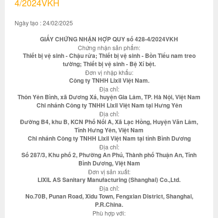
4/2024VKH
Ngày tạo : 24/02/2025
GIẤY CHỨNG NHẬN HỢP QUY số 428-4/2024VKH
Chứng nhận sản phẩm:
Thiết bị vệ sinh - Chậu rửa; Thiết bị vệ sinh - Bồn Tiểu nam treo
tường; Thiết bị vệ sinh - Bệ Xí bệt.
Đơn vị nhập khẩu:
Công ty TNHH Lixil Việt Nam.
Địa chỉ:
Thôn Yên Bình, xã Dương Xá, huyện Gia Lâm, TP. Hà Nội, Việt Nam
Chi nhánh Công ty TNHH Lixil Việt Nam tại Hưng Yên
Địa chỉ:
Đường B4, khu B, KCN Phố Nối A, Xã Lạc Hồng, Huyện Văn Lâm,
Tỉnh Hưng Yên, Việt Nam
Chi nhánh Công ty TNHH Lixil Việt Nam tại tỉnh Bình Dương
Địa chỉ:
Số 287/3, Khu phố 2, Phường An Phú, Thành phố Thuận An, Tỉnh
Bình Dương, Việt Nam
Đơn vị sản xuất:
LIXIL AS Sanitary Manufacturing (Shanghai) Co.,Ltd.
Địa chỉ:
No.70B, Punan Road, Xidu Town, Fengxian District, Shanghai,
P.R.China.
Phù hợp với: