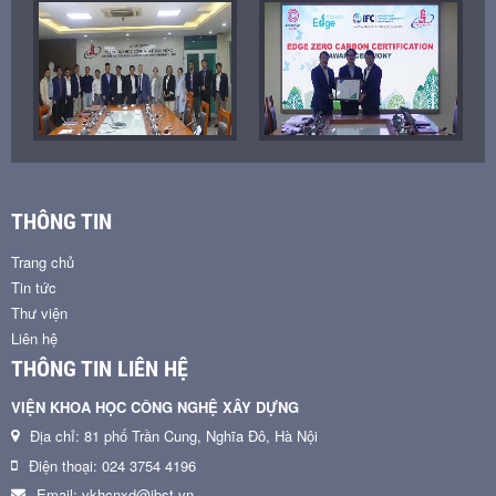
THÔNG TIN
Trang chủ
Tin tức
Thư viện
Liên hệ
THÔNG TIN LIÊN HỆ
VIỆN KHOA HỌC CÔNG NGHỆ XÂY DỰNG
Địa chỉ: 81 phố Trần Cung, Nghĩa Đô, Hà Nội
Điện thoại: 024 3754 4196
Email: vkhcnxd@ibst.vn