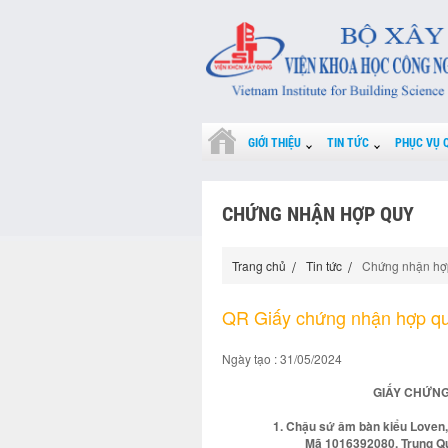
GIỚI THIỆU
TIN TỨC
PHỤC VỤ 
CHỨNG NHẬN HỢP QUY
Trang chủ
Tin tức
Chứng nhận hợ
QR Giấy chứng nhận hợp q
Ngày tạo : 31/05/2024
GIẤY CHỨNG
1. Chậu sứ âm bàn kiểu Loven
Mã 1016392080. Trung Q