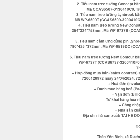
2. Tiểu nam treo tường Concept b
Mã CCAS6507-3130410C0. Tru
3. Tiểu nam treo tường Lynbrook b
Mã WP-6509T (CCAS6509-3200410C0)
4. Tiểu nam treo tường New Contou
354*324*758mm, Mã WP-6737B (CCAS
5. Tiểu nam cảm ứng dùng pin Lynbr
780*425 *372mm, Mã WP-6519DC (CCA
6. Tiểu nam treo tường New Contour b
WP-6737T (CCAS6737-3200410F0. 
Th
+ Hợp đồng mua bán (sales contract)
7200128972 ngày 24/04/2024, 72
+ Hoá đơn (Invoic
+ Danh mục hàng hoá (Pac
+ Vận đơn (Bill
+ Tờ khai hàng hóa 
+ Cảng nhập
+ Nhà sản xu
+ Địa chỉ nhà sản xuất: TAI H
Cô
Thôn Yên Bình, xã Dương