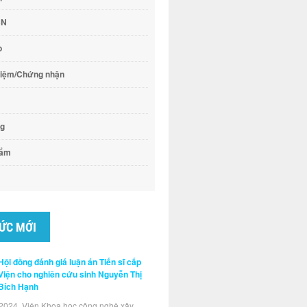
CN
o
hiệm/Chứng nhận
ng
hẩm
TỨC MỚI
Hội đồng đánh giá luận án Tiến sĩ cấp
Viện cho nghiên cứu sinh Nguyễn Thị
Bích Hạnh
2024, Viện Khoa học công nghệ xây