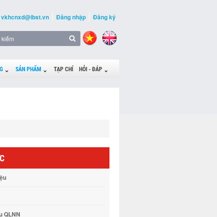
vkhcnxd@ibst.vn
Đăng nhập
Đăng ký
G
SẢN PHẨM
TẠP CHÍ
HỎI - ĐÁP
ỨC
iệu
vụ QLNN