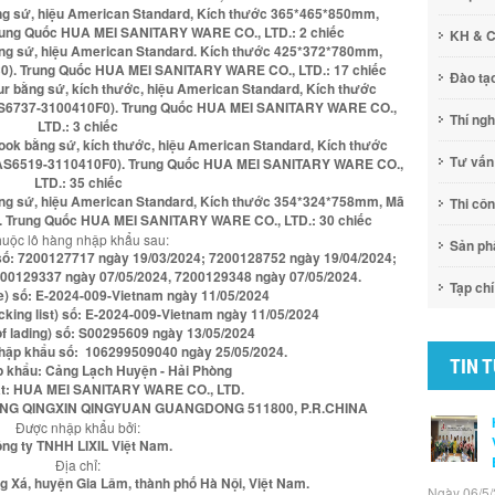
ằng sứ, hiệu American Standard, Kích thước 365*465*850mm,
ng Quốc HUA MEI SANITARY WARE CO., LTD.: 2 chiếc
KH & 
ằng sứ, hiệu American Standard. Kích thước 425*372*780mm,
. Trung Quốc HUA MEI SANITARY WARE CO., LTD.: 17 chiếc
Đào tạ
r bằng sứ, kích thước, hiệu American Standard, Kích thước
6737-3100410F0). Trung Quốc HUA MEI SANITARY WARE CO.,
Thí ng
LTD.: 3 chiếc
ook bằng sứ, kích thước, hiệu American Standard, Kích thước
Tư vấn
S6519-3110410F0). Trung Quốc HUA MEI SANITARY WARE CO.,
LTD.: 35 chiếc
ằng sứ, hiệu American Standard, Kích thước 354*324*758mm, Mã
Thi cô
Trung Quốc HUA MEI SANITARY WARE CO., LTD.: 30 chiếc
uộc lô hàng nhập khẩu sau:
Sản p
 số: 7200127717 ngày 19/03/2024; 7200128752 ngày 19/04/2024;
00129337 ngày 07/05/2024, 7200129348 ngày 07/05/2024.
Tạp chí
e) số: E-2024-009-Vietnam ngày 11/05/2024
king list) số: E-2024-009-Vietnam ngày 11/05/2024
 of lading) số: S00295609 ngày 13/05/2024
nhập khẩu số: 106299509040 ngày 25/05/2024.
TIN 
 khẩu: Cảng Lạch Huyện - Hải Phòng
ất: HUA MEI SANITARY WARE CO., LTD.
E DONG QINGXIN QINGYUAN GUANGDONG 511800, P.R.CHINA
Được nhập khẩu bởi:
ng ty TNHH LIXIL Việt Nam.
Địa chỉ:
 Xá, huyện Gia Lâm, thành phố Hà Nội, Việt Nam.
Ngày 06/5/