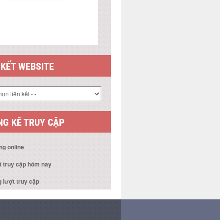
 KẾT WEBSITE
G KÊ TRUY CẬP
ng online
t truy cập hôm nay
 lượt truy cập