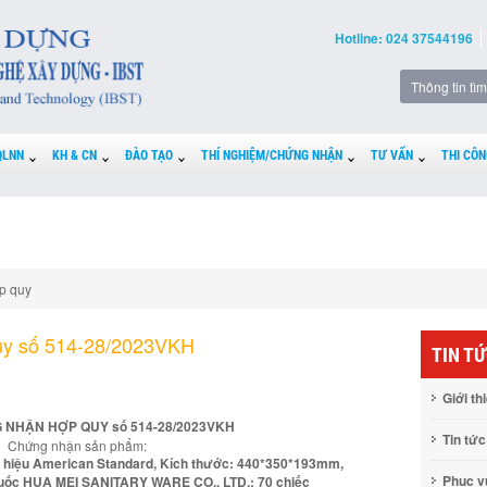
Hotline: 024 37544196
QLNN
KH & CN
ĐÀO TẠO
THÍ NGHIỆM/CHỨNG NHẬN
TƯ VẤN
THI CÔN
p quy
uy số 514-28/2023VKH
TIN T
Giới th
 NHẬN HỢP QUY số 514-28/2023VKH
Tin tức
Chứng nhận sản phẩm:
, hiệu American Standard, Kích thước: 440*350*193mm,
Phục 
uốc HUA MEI SANITARY WARE CO., LTD.: 70 chiếc