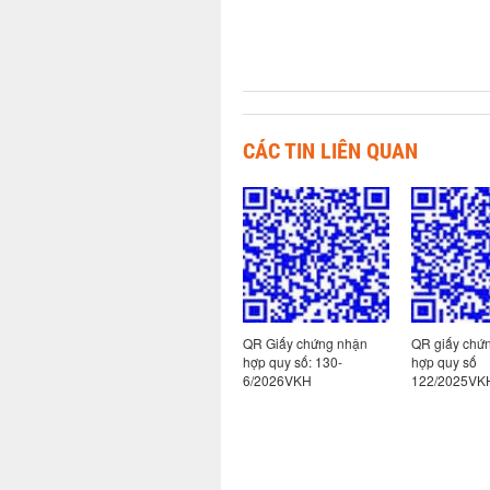
CÁC TIN LIÊN QUAN
 nhận
QR Giấy chứng nhận
QR Giấy chứng nhận
QR giấy chứ
-
hợp quy số: 130-
hợp quy số: 130-
hợp quy số
7/2026VKH
6/2026VKH
122/2025VK