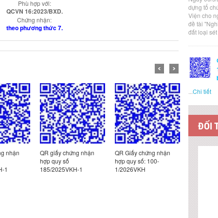
Phù hợp với:
dựng tổ ch
QCVN 16:2023/BXD.
Viện cho n
Chứng nhận:
đề tài "Ng
theo phương thức 7.
đất loại sé
...
Chi tiết
ĐỐI 
ng nhận
QR giấy chứng nhận
QR Giấy chứng nhận
QR Giấy c
hợp quy số
hợp quy số: 100-
hợp quy s
H-1
185/2025VKH-1
1/2026VKH
12/2025V