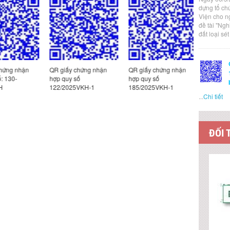
dựng tổ ch
Viện cho n
đề tài "Ng
đất loại sé
ng nhận
QR giấy chứng nhận
QR giấy chứng nhận
QR Giấy c
130-
hợp quy số
hợp quy số
hợp quy số
122/2025VKH-1
185/2025VKH-1
1/2026VK
...
Chi tiết
ĐỐI 