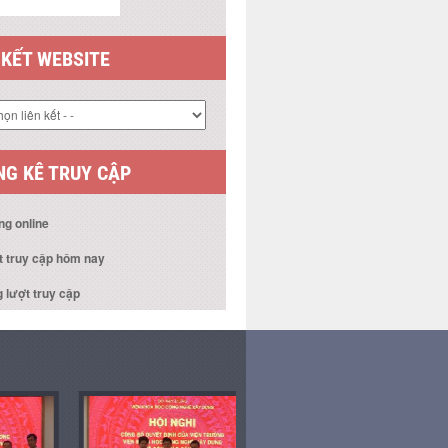
 KẾT WEBSITE
G KÊ TRUY CẬP
ng online
t truy cập hôm nay
 lượt truy cập