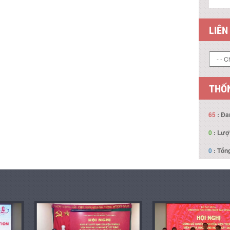
LIÊN
THỐN
65
: Đa
0
: Lượ
0
: Tổng