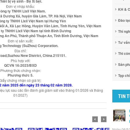
Thiết bị vệ sinh - Bệ Xí bệt.
Đơn vị nhập khẩu:
KH & 
Công ty TNHH Lixil Việt Nam.
 xã Dương Xá, huyện Gia Lâm, TP. Hà Nội, Việt Nam
Đào tạ
ông ty TNHH Lixil Việt Nam tại Hưng Yên
Nối A, Xã Lạc Hồng, Huyện Văn Lâm, Tỉnh Hưng Yên, Việt Nam
 ty TNHH Lixil Việt Nam tại tỉnh Bình Dương
Thí ng
ờng An Phú, Thành phố Thuận An, Tỉnh Bình Dương, Việt Nam
Đơn vị sản xuất:
Tư vấn
ng Technology (SuZhou) Corporation.
Địa chỉ:
Thi cô
oad,Suzhou New District, China.215151.
Phù hợp với:
Sản p
QCVN 16:2023/BXD
Phương thức chứng nhận:
Phương thức 5.
Tạp chí
Giấy chứng nhận có giá trị:
02 năm 2025 đến ngày 23 tháng 02 năm 2028.
iệu lực sau các lần đánh giá giám sát vào tháng 01/2026 và tháng
01/2027)
TIN 
Ngày 06/5/