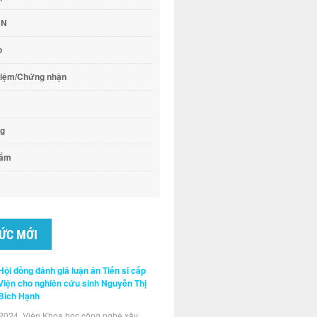
CN
o
hiệm/Chứng nhận
ng
hẩm
TỨC MỚI
Hội đồng đánh giá luận án Tiến sĩ cấp
Viện cho nghiên cứu sinh Nguyễn Thị
Bích Hạnh
2024, Viện Khoa học công nghệ xây