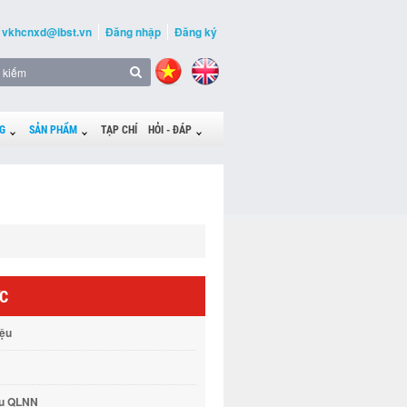
vkhcnxd@ibst.vn
Đăng nhập
Đăng ký
G
SẢN PHẨM
TẠP CHÍ
HỎI - ĐÁP
ỨC
iệu
vụ QLNN