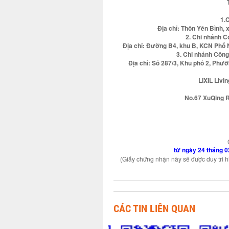
1.
Địa chỉ: Thôn Yên Bình,
2. Chi nhánh C
Địa chỉ: Đường B4, khu B, KCN Phố 
3. Chi nhánh Công
Địa chỉ: Số 287/3, Khu phố 2, Phư
LIXIL Livi
No.67 XuQing R
từ ngày 24 tháng 
(Giấy chứng nhận này sẽ được duy trì h
CÁC TIN LIÊN QUAN