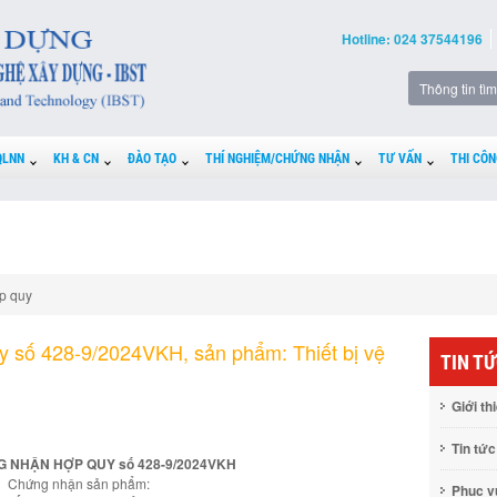
Hotline: 024 37544196
QLNN
KH & CN
ĐÀO TẠO
THÍ NGHIỆM/CHỨNG NHẬN
TƯ VẤN
THI CÔN
p quy
 số 428-9/2024VKH, sản phẩm: Thiết bị vệ
TIN T
Giới th
Tin tức
 NHẬN HỢP QUY số 428-9/2024VKH
Chứng nhận sản phẩm:
Phục 