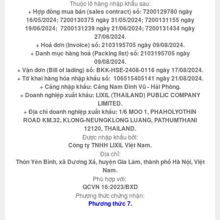
Thuộc lô hàng nhập khẩu sau:
+ Hợp đồng mua bán (sales contract) số: 7200129780 ngày
16/05/2024; 7200130375 ngày 31/05/2024; 7200131155 ngày
19/06/2024; 7200131239 ngày 21/06/2024; 7200131434 ngày
27/06/2024.
+ Hoá đơn (Invoice) số: 2103195705 ngày 09/08/2024.
+ Danh mục hàng hoá (Packing list) số: 2103195705 ngày
09/08/2024.
+ Vận đơn (Bill of lading) số: BKK-HSE-2408-0116 ngày 17/08/2024.
+ Tờ khai hàng hóa nhập khẩu số: 106515405141 ngày 21/08/2024.
+ Cảng nhập khẩu: Cảng Nam Đình Vũ - Hải Phòng.
+ Doanh nghiệp xuất khẩu: LIXIL (THAILAND) PUBLIC COMPANY
LIMITED.
+ Địa chỉ doanh nghiệp xuất khẩu: 1/6 MOO 1, PHAHOLYOTHIN
ROAD KM.32, KLONG-NEUNGKLONG LUANG, PATHUMTHANI
12120, THAILAND.
Được nhập khẩu bởi:
Công ty TNHH LIXIL Việt Nam.
Địa chỉ:
Thôn Yên Bình, xã Dương Xá, huyện Gia Lâm, thành phố Hà Nội, Việt
Nam.
Phù hợp với:
QCVN 16:2023/BXD
Phương thức chứng nhận:
Phương thức 7.