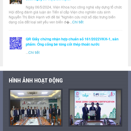
Ngày 06/5/2024, Viện Khoa học công nghệ xây dựng tổ chức
Hội đồng đánh giá luận án Tiến sĩ cấp Viện cho nghiên cứu sinh
Nguyễn Thị Bích Hạnh với đề tài "Nghiên cứu một số đặc trưng biến
dạng của đất loại sét yếu ven biển đ�...
Chi tiết
QR Giấy chứng nhận hợp chuẩn số 161/2022VKH-1, sản
phẩm: Ống cống bê tông cốt thép thoát nước
...
Chi tiết
HÌNH ẢNH HOẠT ĐỘNG