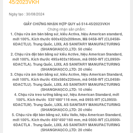
45/2023VKH
Ngày tạo : 30/08/2024
GIẤY CHỨNG NHẬN HỢP QUY số 514-45/2023VKH
Chứng nhận sản phẩm:
1. Chậu rửa âm bàn bằng sứ, kiểu Activa, hiệu American standard,
mới 100%. Kích thước 600x422x209mm, Mã 0458-WT (CL0458I-
6DACTLU). Trung Quốc, LIXIL AS SANITARY MANUFACTURING
(SHANGHAI)CO.,LTD: 50 chiếc
2. Chậu rửa đặt bàn bằng sứ kiểu Active, hiệu American Standard,
mới 100%. Kích thước 495x403x195mm, mã 0950-WT (CL0950I-
6DACTLA). Trung Quốc, LIXIL AS SANITARY MANUFACTURING
(SHANGHAI)CO.,LTD: 20 chiếc
3. Chậu rửa âm bàn bằng sứ, kiểu Active, hiệu American Standard,
mới 100%. Kích thước 430x580x220mm, mã 0458-WT (CL0458I-
6DACTLU). Trung Quốc, LIXIL AS SANITARY MANUFACTURING
(SHANGHAI)CO.,LTD: 10 chiếc
4. Chậu rửa treo tường bằng sứ, hiệu American Standard, mới
100%. Kích thước 535*480*116 mm, mã 0955-WT (CL0955I-
6DACTLW). Trung Quốc, LIXIL AS SANITARY MANUFACTURING
(SHANGHAI)CO.,LTD: 20 chiếc
5. Chậu rửa đặt bàn bằng sứ, kiểu Vallo, hiệu American Standard,
mới 100%. Kích thước 450*450*160 mm, mã 0500-WT (CL0500I-
6DACTLA . Trung Quốc, LIXIL AS SANITARY MANUFACTURING
(SHANGHAI)CO.,LTD: 20 chiếc