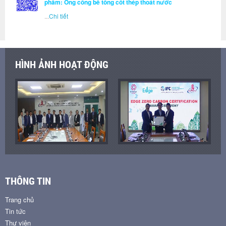
phẩm: Ống cống bê tông cốt thép thoát nước
...
Chi tiết
HÌNH ẢNH HOẠT ĐỘNG
THÔNG TIN
Trang chủ
Tin tức
Thư viện