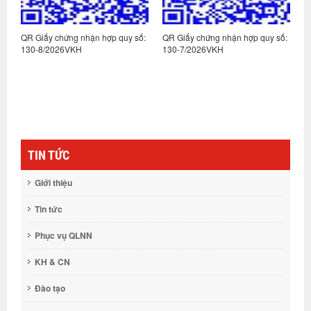
:
QR Giấy chứng nhận hợp quy số:
QR Giấy chứng nhận hợp quy số:
Q
130-8/2026VKH
130-7/2026VKH
1
TIN TỨC
Giới thiệu
Tin tức
Phục vụ QLNN
KH & CN
Đào tạo