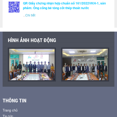
QR Giấy chứng nhận hợp chuẩn số 161/2022VKH-1, sản
phẩm: Ống cống bê tông cốt thép thoát nước
...
Chi tiết
HÌNH ẢNH HOẠT ĐỘNG
THÔNG TIN
Trang chủ
Tin tức