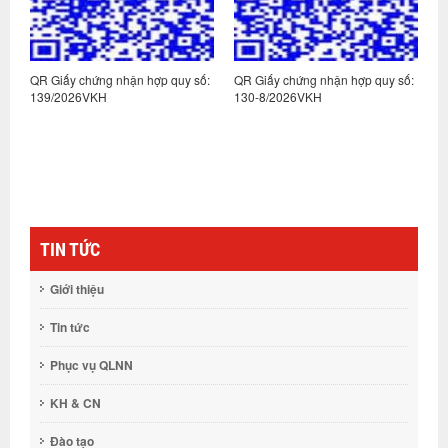
:
QR Giấy chứng nhận hợp quy số:
QR Giấy chứng nhận hợp quy số:
Q
139/2026VKH
130-8/2026VKH
1
TIN TỨC
Giới thiệu
Tin tức
Phục vụ QLNN
KH & CN
Đào tạo