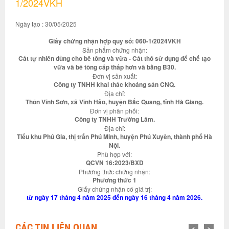
1/2024VKH
Ngày tạo : 30/05/2025
Giấy chứng nhận hợp quy số: 060-1/2024VKH
Sản phẩm chứng nhận:
Cát tự nhiên dùng cho bê tông và vữa - Cát thô sử dụng để chế tạo
vữa và bê tông cấp thấp hơn và bằng B30.
Đơn vị sản xuất:
Công ty TNHH khai thác khoáng sản CNQ.
Địa chỉ:
Thôn Vĩnh Sơn, xã Vĩnh Hảo, huyện Bắc Quang, tỉnh Hà Giang.
Đơn vị phân phối:
Công ty TNHH Trường Lâm.
Địa chỉ:
Tiểu khu Phú Gia, thị trấn Phú Minh, huyện Phú Xuyên, thành phố Hà
Nội.
Phù hợp với:
QCVN 16:2023/BXD
Phương thức chứng nhận:
Phương thức 1
Giấy chứng nhận có giá trị:
từ ngày 17 tháng 4 năm 2025 đến ngày 16 tháng 4 năm 2026.
CÁC TIN LIÊN QUAN