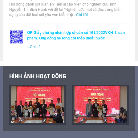
Hội đồng đánh giá luận án Tiến sĩ cấp Viện cho nghiên cứu sinh
Nguyễn Thị Bích Hạnh với đề tài "Nghiên cứu một số đặc trưng biến
dạng của đất loại sét yếu ven biển đ�...
Chi tiết
QR Giấy chứng nhận hợp chuẩn số 161/2022VKH-1, sản
phẩm: Ống cống bê tông cốt thép thoát nước
...
Chi tiết
HÌNH ẢNH HOẠT ĐỘNG