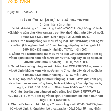
7/2023VKH
Ngày tạo : 25/03/2024
GIẤY CHỨNG NHẬN HỢP QUY số 513-7/2023VKH
Chứng nhận sản phẩm:
1. Xí bệt đơn bằng sứ màu trắng loại CW705ENJ#W, không có bình
xối, không gồm phụ kiện van xả trực tiếp, thoát thải, nắp đậy bệ ngồi,
kt 687x365x380 mm. Nhãn hiệu TOTO, mới 100%.
2. Xí bệt treo tường bằng sứ màu trắng loại CW812RA#W, kèm bộ vít
cố định (không kèm két nước âm tường, nắp đậy và bệ ngồi), kt
595x380x335 mm. Nhãn hiệu TOTO, mới 100%.
3. Xí bệt treo tường bằng sứ màu trắng loại CW822REA#W, kèm bộ
vít cố định (không kèm két nước âm tường, nắp đậy và bệ ngồi), kt
540x380x335 mm. Nhãn hiệu TOTO, mới 100%.
4. Xí bệt treo tường bằng sứ màu trắng loại CW822RFVA#W, kèm bộ
vít cố định (không kèm két nước âm tường, nắp đậy và bệ ngồi), kt
540x380x335 mm. Nhãn hiệu TOTO, mới 100%.
5. Xí bệt một khối bằng sứ màu trắng loại CW895JW/F#W, kèm phụ
kiện thoát xả và van dừng trong bình xối, không kèm nắp đậy và bệ
ngồi, kt 720x360x660 mm. Nhãn hiệu TOTO, mới 100%.
6. Chậu rửa đặt bàn bằng sứ màu trắng loại LW645JNW/F#W, kt
420x660x150 mm, kèm bộ vít cố định, không kèm bộ thoát xả. Nhãn
hiệu TOTO, mới 100%.
7. Chậu rửa bán âm bàn bằng sứ màu trắng loại LW646JW/F#W, kèm
bộ vít cố định, không kèm bộ thoát xả, kt 400x600x155 mm. Nhãn