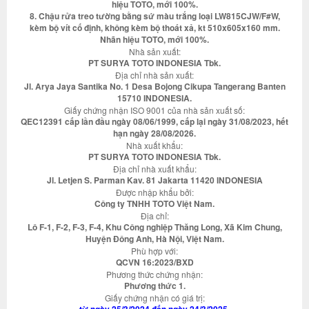
hiệu TOTO, mới 100%.
8. Chậu rửa treo tường bằng sứ màu trắng loại LW815CJW/F#W,
kèm bộ vít cố định, không kèm bộ thoát xả, kt 510x605x160 mm.
Nhãn hiệu TOTO, mới 100%.
Nhà sản xuất:
PT SURYA TOTO INDONESIA Tbk.
Địa chỉ nhà sản xuất:
Jl. Arya Jaya Santika No. 1 Desa Bojong Cikupa Tangerang Banten
15710 INDONESIA.
Giấy chứng nhận ISO 9001 của nhà sản xuất số:
QEC12391 cấp lần đầu ngày 08/06/1999, cấp lại ngày 31/08/2023, hết
hạn ngày 28/08/2026.
Nhà xuất khẩu:
PT SURYA TOTO INDONESIA Tbk.
Địa chỉ nhà xuất khẩu:
Jl. Letjen S. Parman Kav. 81 Jakarta 11420 INDONESIA
Được nhập khẩu bởi:
Công ty TNHH TOTO Việt Nam.
Địa chỉ:
Lô F-1, F-2, F-3, F-4, Khu Công nghiệp Thăng Long, Xã Kim Chung,
Huyện Đông Anh, Hà Nội, Việt Nam.
Phù hợp với:
QCVN 16:2023/BXD
Phương thức chứng nhận:
Phương thức 1.
Giấy chứng nhận có giá trị: