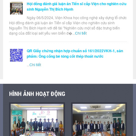
Hội đồng đánh giá luận án Tiến sĩ cấp Viện cho nghiên cứu
sinh Nguyễn Thị Bích Hạnh
Ngày 06/5/2024, Viện Khoa học công nghệ xây dựng tổ chức
Hội đồng đánh giá luận án Tiến sĩ cấp Viện cho nghiên cứu sinh
Nguyễn Thị Bích Hạnh với đề tài "Nghiên cứu một số đặc trưng biến
dạng của đất loại sét yếu ven biển đ�...
Chi tiết
QR Giấy chứng nhận hợp chuẩn số 161/2022VKH-1, sản
phẩm: Ống cống bê tông cốt thép thoát nước
...
Chi tiết
HÌNH ẢNH HOẠT ĐỘNG