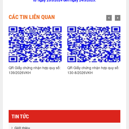
từ ngày 25/3/2024 đến ngày 24/3/2025.
CÁC TIN LIÊN QUAN
:
QR Giấy chứng nhận hợp quy số:
QR Giấy chứng nhận hợp quy số:
Q
139/2026VKH
130-8/2026VKH
1
TIN TỨC
Giới thiệu