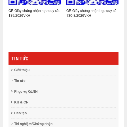
:
QR Giấy chứng nhận hợp quy số:
QR Giấy chứng nhận hợp quy số:
Q
139/2026VKH
130-8/2026VKH
1
TIN TỨC
Giới thiệu
Tin tức
Phục vụ QLNN
KH & CN
Đào tạo
Thí nghiệm/Chứng nhận