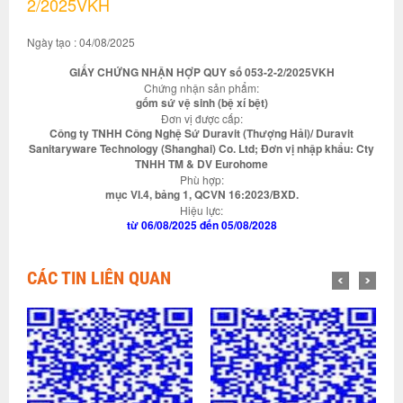
2/2025VKH
Ngày tạo : 04/08/2025
GIẤY CHỨNG NHẬN HỢP QUY số 053-2-2/2025VKH
Chứng nhận sản phẩm:
gốm sứ vệ sinh (bệ xí bệt)
Đơn vị được cấp:
Công ty TNHH Công Nghệ Sứ Duravit (Thượng Hải)/ Duravit
Sanitaryware Technology (Shanghai) Co. Ltd; Đơn vị nhập khẩu: Cty
TNHH TM & DV Eurohome
Phù hợp:
mục VI.4, bảng 1, QCVN 16:2023/BXD.
Hiệu lực:
từ 06/08/2025 đến 05/08/2028
CÁC TIN LIÊN QUAN