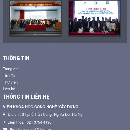
THÔNG TIN
Trang chủ
Tin tức
Thư viện
Liên hệ
THÔNG TIN LIÊN HỆ
VIỆN KHOA HỌC CÔNG NGHỆ XÂY DỰNG
Địa chỉ: 81 phố Trần Cung, Nghĩa Đô, Hà Nội
Điện thoại: 024 3754 4196
Email: vkhcnxd@ibst.vn