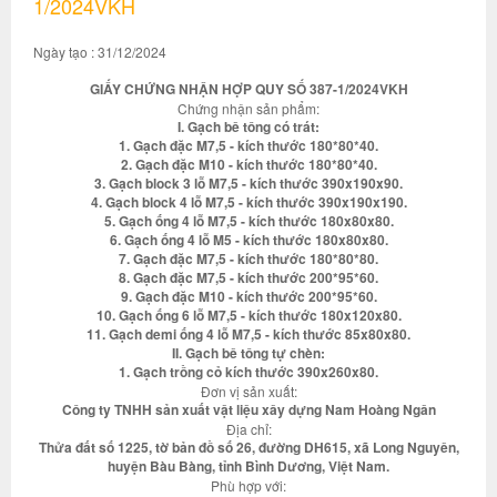
1/2024VKH
Ngày tạo : 31/12/2024
GIẤY CHỨNG NHẬN HỢP QUY SỐ 387-1/2024VKH
Chứng nhận sản phẩm:
I. Gạch bê tông có trát:
1. Gạch đặc M7,5 - kích thước 180*80*40.
2. Gạch đặc M10 - kích thước 180*80*40.
3. Gạch block 3 lỗ M7,5 - kích thước 390x190x90.
4. Gạch block 4 lỗ M7,5 - kích thước 390x190x190.
5. Gạch ống 4 lỗ M7,5 - kích thước 180x80x80.
6. Gạch ống 4 lỗ M5 - kích thước 180x80x80.
7. Gạch đặc M7,5 - kích thước 180*80*80.
8. Gạch đặc M7,5 - kích thước 200*95*60.
9. Gạch đặc M10 - kích thước 200*95*60.
10. Gạch ống 6 lỗ M7,5 - kích thước 180x120x80.
11. Gạch demi ống 4 lỗ M7,5 - kích thước 85x80x80.
II. Gạch bê tông tự chèn:
1. Gạch trồng cỏ kích thước 390x260x80.
Đơn vị sản xuất:
Công ty TNHH sản xuất vật liệu xây dựng Nam Hoàng Ngân
Địa chỉ:
Thửa đất số 1225, tờ bản đồ số 26, đường DH615, xã Long Nguyên,
huyện Bàu Bàng, tỉnh Bình Dương, Việt Nam.
Phù hợp với: