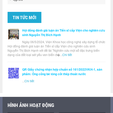
TIN TỨC MỚI
Hội đồng đánh giá luận án Tiến sĩ cấp Viện cho nghiên cứu
sinh Nguyễn Thị Bích Hạnh
Ngày 06/5/2024, Viện Khoa học công nghệ xây dựng tổ chức
Hội đồng đánh giá luận án Tiến sĩ cấp Viện cho nghiên cứu sinh
Nguyễn Thị Bích Hạnh với đề tài "Nghiên cứu một số đặc trưng biến
dạng của đất loại sét yếu ven biển đ�...
Chi tiết
QR Giấy chứng nhận hợp chuẩn số 161/2022VKH-1, sản
phẩm: Ống cống bê tông cốt thép thoát nước
...
Chi tiết
HÌNH ẢNH HOẠT ĐỘNG