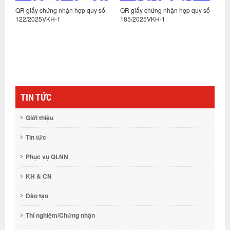
:
QR giấy chứng nhận hợp quy số
QR giấy chứng nhận hợp quy số
Q
122/2025VKH-1
185/2025VKH-1
1
TIN TỨC
Giới thiệu
Tin tức
Phục vụ QLNN
KH & CN
Đào tạo
Thí nghiệm/Chứng nhận