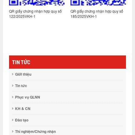
:
QR giấy chứng nhận hợp quy số
QR giấy chứng nhận hợp quy số
Q
122/2025VKH-1
185/2025VKH-1
1
TIN TỨC
Giới thiệu
Tin tức
Phục vụ QLNN
KH & CN
Đào tạo
Thí nghiệm/Chứng nhận