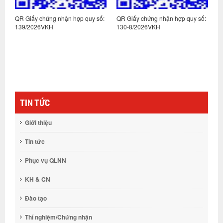
:
QR Giấy chứng nhận hợp quy số:
QR Giấy chứng nhận hợp quy số:
Q
139/2026VKH
130-8/2026VKH
1
TIN TỨC
Giới thiệu
Tin tức
Phục vụ QLNN
KH & CN
Đào tạo
Thí nghiệm/Chứng nhận