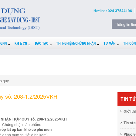
Hotline: 024 37544196
QLNN
KH & CN
ĐÀO TẠO
THÍ NGHIỆM/CHỨNG NHẬN
TƯ VẤN
THI CÔN
p quy
y số: 208-1.2/2025VKH
TIN T
Giới th
NHẬN HỢP QUY số: 208-1.2/2025VKH
Tin tức
Chứng nhận sản phẩm:
 ốp lát ép bán khô có phủ men
Phục 
ó danh mục chi tiết đính kèm)