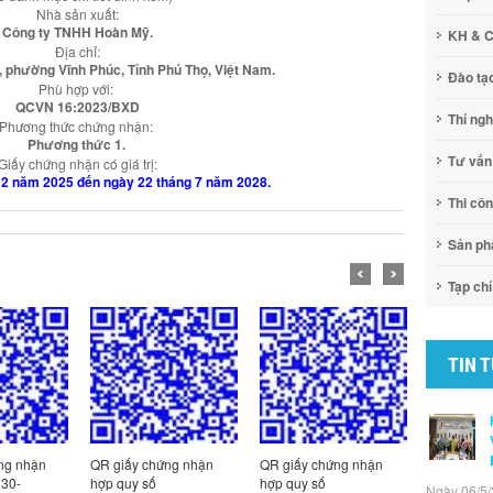
Nhà sản xuất:
Công ty TNHH Hoàn Mỹ.
KH & 
Địa chỉ:
 phường Vĩnh Phúc, Tỉnh Phú Thọ, Việt Nam.
Đào tạ
Phù hợp với:
QCVN 16:2023/BXD
Thí ng
Phương thức chứng nhận:
Phương thức 1.
Tư vấn
Giấy chứng nhận có giá trị:
12 năm 2025 đến ngày 22 tháng 7 năm 2028.
Thi cô
Sản p
Tạp chí
TIN 
ng nhận
QR giấy chứng nhận
QR giấy chứng nhận
QR Giấy c
130-
hợp quy số
hợp quy số
hợp quy số
Ngày 06/5/