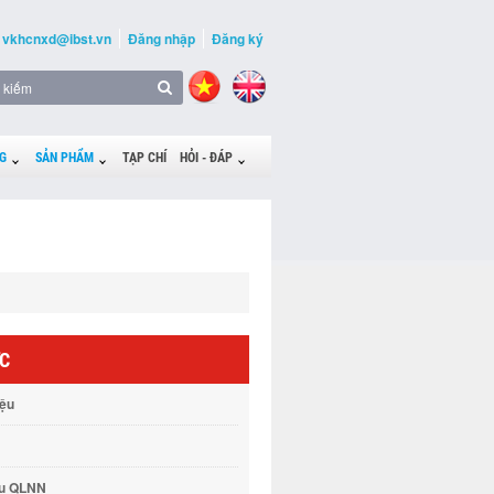
vkhcnxd@ibst.vn
Đăng nhập
Đăng ký
G
SẢN PHẨM
TẠP CHÍ
HỎI - ĐÁP
ỨC
iệu
vụ QLNN