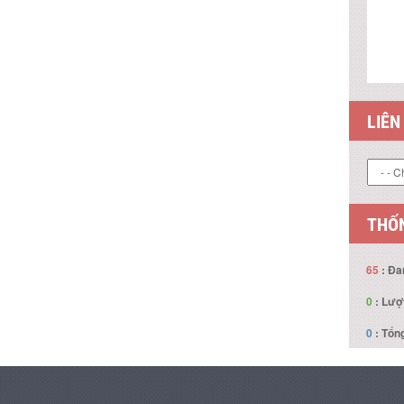
LIÊN
THỐN
65
: Đa
0
: Lượ
0
: Tổng