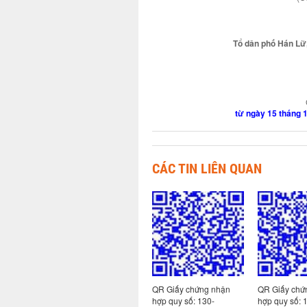
Tổ dân phố Hán Lữ,
từ ngày 15 tháng 
CÁC TIN LIÊN QUAN
 nhận
QR Giấy chứng nhận
QR Giấy chứng nhận
QR Giấy chứ
hợp quy số: 130-
hợp quy số: 130-
hợp quy số: 