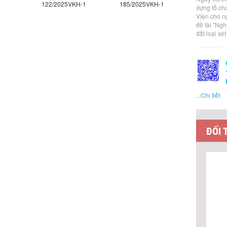
122/2025VKH-1
185/2025VKH-1
1/2026VK
dựng tổ ch
Viện cho n
đề tài "Ng
đất loại sé
...
Chi tiết
ĐỐI 