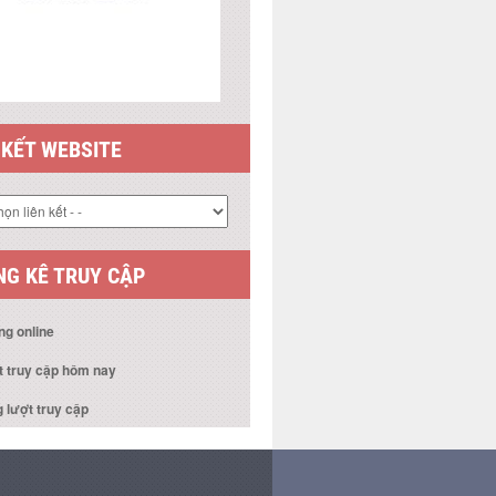
 KẾT WEBSITE
G KÊ TRUY CẬP
ng online
t truy cập hôm nay
 lượt truy cập