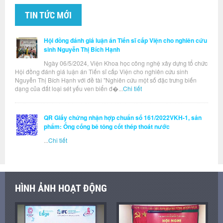
TIN TỨC MỚI
Hội đồng đánh giá luận án Tiến sĩ cấp Viện cho nghiên cứu
sinh Nguyễn Thị Bích Hạnh
Ngày 06/5/2024, Viện Khoa học công nghệ xây dựng tổ chức
Hội đồng đánh giá luận án Tiến sĩ cấp Viện cho nghiên cứu sinh
Nguyễn Thị Bích Hạnh với đề tài "Nghiên cứu một số đặc trưng biến
dạng của đất loại sét yếu ven biển đ�...
Chi tiết
QR Giấy chứng nhận hợp chuẩn số 161/2022VKH-1, sản
phẩm: Ống cống bê tông cốt thép thoát nước
...
Chi tiết
HÌNH ẢNH HOẠT ĐỘNG