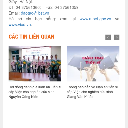
Giấy- Hà Nội.
ĐT: 04 37561360; Fax: 04 37561359
Email:
daotao@ibst.vn
Hồ sơ xin học bổng: xem tại
www.moet.gov.vn
và
www.vied.vn
.
CÁC TIN LIÊN QUAN
Hội đồng đánh giá luận án Tiến sĩ
Thông báo bảo vệ luận án tiến sĩ
Thô
cấp Viện cho nghiên cứu sinh
cấp Viện cho nghiên cứu sinh
cấp
Nguyễn Công Kiên
Giang Văn Khiêm
Ngu