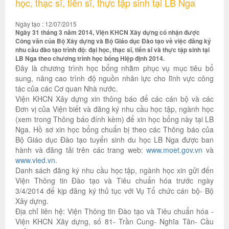
học, thạc sĩ, tiến sĩ, thực tập sinh tại LB Nga
Ngày tạo : 12/07/2015
Ngày 31 tháng 3 năm 2014, Viện KHCN Xây dựng có nhận được
Công văn của Bộ Xây dựng và Bộ Giáo dục Đào tạo về việc đăng ký
nhu cầu đào tạo trình độ: đại học, thạc sĩ, tiến sĩ và thực tập sinh tại
LB Nga theo chương trình học bổng Hiệp định 2014.
Đây là chương trình học bổng nhằm phục vụ mục tiêu bổ
sung, nâng cao trình độ nguồn nhân lực cho lĩnh vực công
tác của các Cơ quan Nhà nước.
Viện KHCN Xây dựng xin thông báo để các cán bộ và các
Đơn vị của Viện biết và đăng ký nhu cầu học tập, ngành học
(xem trong Thông báo đính kèm) để xin học bổng này tại LB
Nga. Hồ sơ xin học bổng chuẩn bị theo các Thông báo của
Bộ Giáo dục Đào tạo tuyển sinh du học LB Nga được ban
hành và đăng tải trên các trang web:
www.moet.gov.vn
và
www.vied.vn
.
Danh sách đăng ký
nhu cầu học tập, ngành học
xin gửi đến
Viện Thông tin Đào tạo và Tiêu chuẩn hóa trước ngày
3/4/2014 để kịp đăng ký thủ tục với Vụ Tổ chức cán bộ- Bộ
Xây dựng.
Địa chỉ liên hệ: Viện Thông tin Đào tạo và Tiêu chuẩn hóa -
Viện KHCN Xây dựng, số 81- Trần Cung- Nghĩa Tân- Cầu