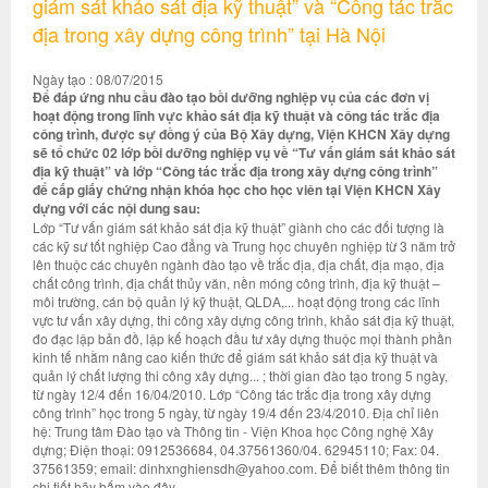
giám sát khảo sát địa kỹ thuật” và “Công tác trắc
địa trong xây dựng công trình” tại Hà Nội
Ngày tạo : 08/07/2015
Để đáp ứng nhu cầu đào tạo bồi dưỡng nghiệp vụ của các đơn vị
hoạt động trong lĩnh vực khảo sát địa kỹ thuật và công tác trắc địa
công trình, được sự đồng ý của Bộ Xây dựng, Viện KHCN Xây dựng
sẽ tổ chức 02 lớp bồi dưỡng nghiệp vụ về “Tư vấn giám sát khảo sát
địa kỹ thuật” và lớp “Công tác trắc địa trong xây dựng công trình”
để cấp giấy chứng nhận khóa học cho học viên tại Viện KHCN Xây
dựng với các nội dung sau:
Lớp “Tư vấn giám sát khảo sát địa kỹ thuật” giành cho các đối tượng là
các kỹ sư tốt nghiệp Cao đẳng và Trung học chuyên nghiệp từ 3 năm trở
lên thuộc các chuyên ngành đào tạo về trắc địa, địa chất, địa mạo, địa
chất công trình, địa chất thủy văn, nền móng công trình, địa kỹ thuật –
môi trường, cán bộ quản lý kỹ thuật, QLDA,... hoạt động trong các lĩnh
vực tư vấn xây dựng, thi công xây dựng công trình, khảo sát địa kỹ thuật,
đo đạc lập bản đồ, lập kế hoạch đầu tư xây dựng thuộc mọi thành phần
kinh tế nhằm nâng cao kiến thức để giám sát khảo sát địa kỹ thuật và
quản lý chất lượng thi công xây dựng... ; thời gian đào tạo trong 5 ngày,
từ ngày 12/4 đến 16/04/2010. Lớp “Công tác trắc địa trong xây dựng
công trình” học trong 5 ngày, từ ngày 19/4 đến 23/4/2010. Địa chỉ liên
hệ: Trung tâm Đào tạo và Thông tin - Viện Khoa học Công nghệ Xây
dựng; Điện thoại: 0912536684, 04.37561360/04. 62945110; Fax: 04.
37561359; email: dinhxnghiensdh@yahoo.com. Để biết thêm thông tin
chi tiết hãy bấm vào đây.