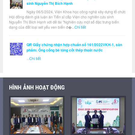
sinh Nguyễn Thị Bích Hạnh
Ngày 06/5/2024, Viện Khoa học công nghệ xây dựng tổ chức
Hội đồng đánh giá luận án Tiến sĩ cấp Viện cho nghiên cứu sinh
Nguyễn Thị Bích Hạnh với đề tài "Nghiên cứu một số đặc trưng biến
dạng của đất loại sét yếu ven biển đ�...
Chi tiết
QR Giấy chứng nhận hợp chuẩn số 161/2022VKH-1, sản
phẩm: Ống cống bê tông cốt thép thoát nước
...
Chi tiết
HÌNH ẢNH HOẠT ĐỘNG