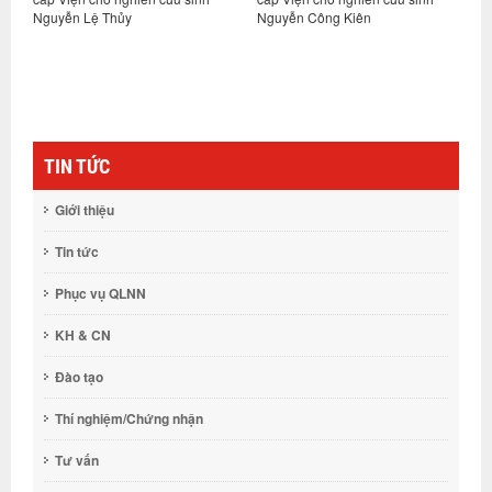
Nguyễn Lệ Thủy
Nguyễn Công Kiên
G
ng
t
TIN TỨC
Giới thiệu
Tin tức
Phục vụ QLNN
KH & CN
Đào tạo
Thí nghiệm/Chứng nhận
Tư vấn