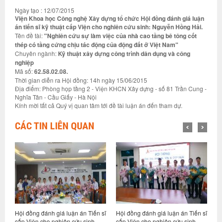
Ngày tạo : 12/07/2015
Viện Khoa học Công nghệ Xây dựng tổ chức Hội đồng đánh giá luận
án tiến sĩ kỹ thuật cấp Viện cho nghiên cứu sinh: Nguyễn Hồng Hải.
Tên đề tài:
"Nghiên cứu sự làm việc của nhà cao tầng bê tông cốt
thép có tầng cứng chịu tác động của động đất ở Việt Nam"
Chuyên ngành:
Kỹ thuật xây dựng công trình dân dụng và công
nghiệp
Mã số:
62.58.02.08.
Thời gian diễn ra Hội đồng: 14h ngày 15/06/2015
Địa điểm: Phòng họp tầng 2 - Viện KHCN Xây dựng - số 81 Trần Cung -
Nghĩa Tân - Cầu Giấy - Hà Nội
Kính mời tất cả Quý vị quan tâm tới đề tài luận án đến tham dự.
CÁC TIN LIÊN QUAN
n
Hội đồng đánh giá luận án Tiến sĩ
Hội đồng đánh giá luận án Tiến sĩ
T
cấp Viện cho nghiên cứu sinh
cấp Viện cho nghiên cứu sinh
c