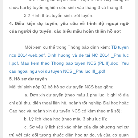
chức hai kỳ tuyển nghiên cứu sinh vào tháng 3 và tháng 8.
3.2 Hình thức tuyển sinh: xét tuyển.
4. Điều kiện dự tuyển, yêu cầu về trình độ ngoại ngữ
của người dự tuyển, các biểu mẫu hoàn thiện hồ sơ:
Mời xem cụ thể trong Thông báo đính kèm:
TB tuyen
ncs 2014-web.pdf
,
Dinh huong và de tai NC 2014 _Phu luc
I.pdf
,
Mau kem theo Thong bao tuyen NCS (PL II).doc
Yeu
cau ngoai ngu voi du tuyen NCS _Phu luc III_.pdf
5. Hồ sơ dự tuyển
Mỗi thí sinh nộp 02 bộ hồ sơ dự tuyển NCS bao gồm:
a. Đơn xin dự tuyển (theo mẫu 1 phụ lục II: ghi rõ địa
chỉ gửi thư, điện thoại liên hệ, ngành tốt nghiệp Đại học hoặc
Cao học và ngành xin dự tuyển NCS có kèm theo mã số);
b. Lý lịch khoa học (theo mẫu 3 phụ lục II);
c. Sơ yếu lý lịch (có xác nhận của địa phương nơi cư
trú với các đối tượng thuộc diện học tự do, và của cơ quan