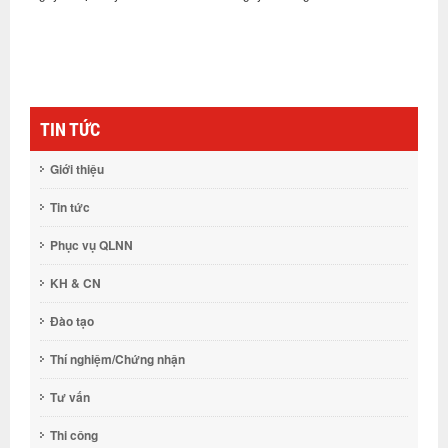
ng
t
TIN TỨC
Giới thiệu
Tin tức
Phục vụ QLNN
KH & CN
Đào tạo
Thí nghiệm/Chứng nhận
Tư vấn
Thi công