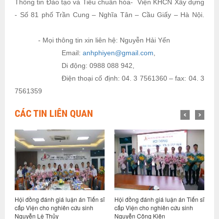
Thông tin Đào tạo và Tiêu chuẩn hóa- Viện KHCN Xây dựng
- Số 81 phố Trần Cung – Nghĩa Tân – Cầu Giấy – Hà Nội.
- Mọi thông tin xin liên hệ: Nguyễn Hải Yến
Email:
anhphiyen@gmail.com
,
Di động: 0988 088 942,
Điện thoại cố định: 04. 3 7561360 – fax: 04. 3
7561359
CÁC TIN LIÊN QUAN
n
Hội đồng đánh giá luận án Tiến sĩ
Hội đồng đánh giá luận án Tiến sĩ
T
cấp Viện cho nghiên cứu sinh
cấp Viện cho nghiên cứu sinh
c
Nguyễn Lệ Thủy
Nguyễn Công Kiên
G