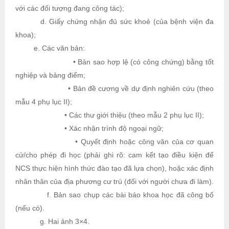
với các đối tượng đang công tác);
d. Giấy chứng nhận đủ sức khoẻ (của bệnh viện đa
khoa);
e. Các văn bản:
• Bản sao hợp lệ (có công chứng) bằng tốt
nghiệp và bảng điểm;
• Bản đề cương về dự định nghiên cứu (theo
mẫu 4 phụ lục II);
• Các thư giới thiệu (theo mẫu 2 phụ lục II);
• Xác nhận trình độ ngoại ngữ;
• Quyết định hoặc công văn của cơ quan
cử/cho phép đi học (phải ghi rõ: cam kết tạo điều kiện để
NCS thực hiện hình thức đào tạo đã lựa chọn), hoặc xác định
nhân thân của địa phương cư trú (đối với người chưa đi làm).
f. Bản sao chụp các bài báo khoa học đã công bố
(nếu có).
g. Hai ảnh 3×4.