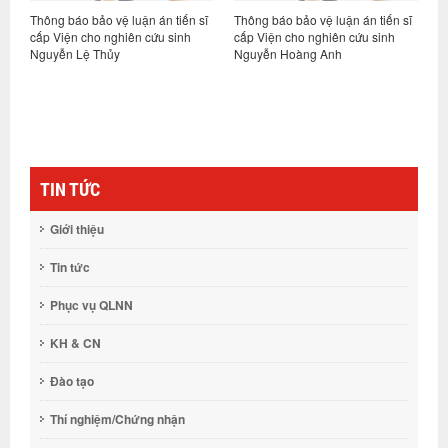
ĩ
Thông báo bảo vệ luận án tiến sĩ
Thông báo bảo vệ luận án tiến sĩ
G
cấp Viện cho nghiên cứu sinh
cấp Viện cho nghiên cứu sinh
c
Nguyễn Lệ Thủy
Nguyễn Hoàng Anh
t
t
c
v
v
N
TIN TỨC
Giới thiệu
Tin tức
Phục vụ QLNN
KH & CN
Đào tạo
Thí nghiệm/Chứng nhận