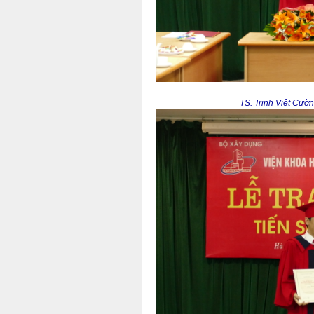
TS. Trịnh Viêt Cườ