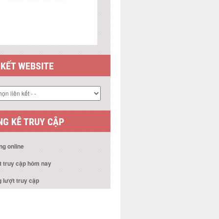
 KẾT WEBSITE
G KÊ TRUY CẬP
ng online
t truy cập hôm nay
 lượt truy cập