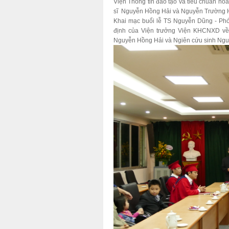
Viện Thông tin đào tạo và tiêu chuẩn hóa
sĩ Nguyễn Hồng Hải và Nguyễn Trường 
Khai mạc buổi lễ TS Nguyễn Dũng - Phó 
định của Viện trưởng Viện KHCNXD về 
Nguyễn Hồng Hải và Ngiên cứu sinh Ng