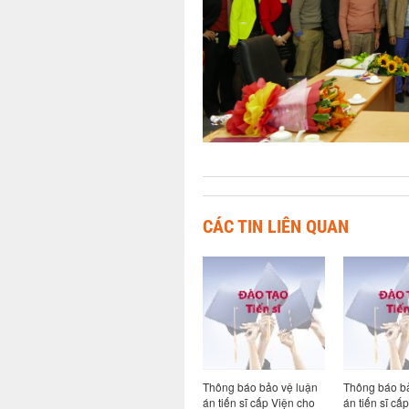
CÁC TIN LIÊN QUAN
giá luận
Thông báo bảo vệ luận
Thông báo bảo vệ luận
Thông báo bả
Viện cho
án tiến sĩ cấp Viện cho
án tiến sĩ cấp Viện cho
án tiến sĩ cấ