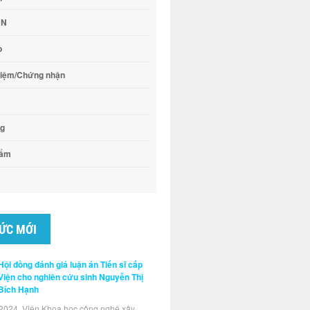
CN
o
hiệm/Chứng nhận
ng
hẩm
TỨC MỚI
Hội đồng đánh giá luận án Tiến sĩ cấp
Viện cho nghiên cứu sinh Nguyễn Thị
Bích Hạnh
2024, Viện Khoa học công nghệ xây