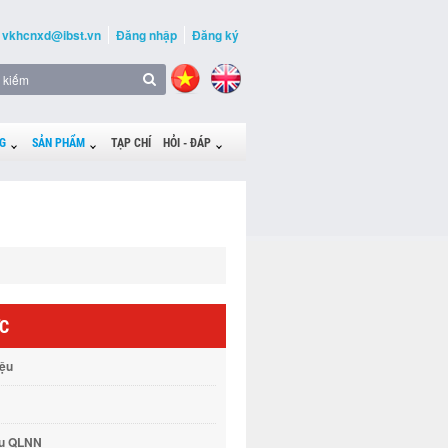
vkhcnxd@ibst.vn
Đăng nhập
Đăng ký
G
SẢN PHẨM
TẠP CHÍ
HỎI - ĐÁP
ỨC
iệu
vụ QLNN