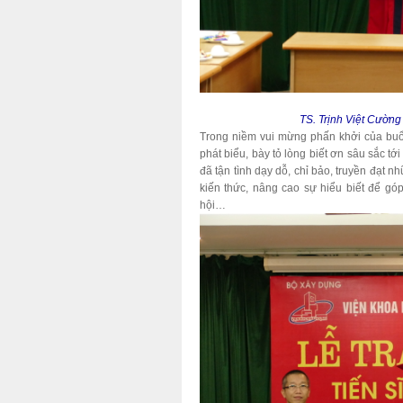
TS. Trịnh Việt Cườn
Trong niềm vui mừng phấn khởi của buổ
phát biểu, bày tỏ lòng biết ơn sâu sắc t
đã tận tình dạy dỗ, chỉ bảo, truyền đạt n
kiến thức, nâng cao sự hiểu biết để g
hội…