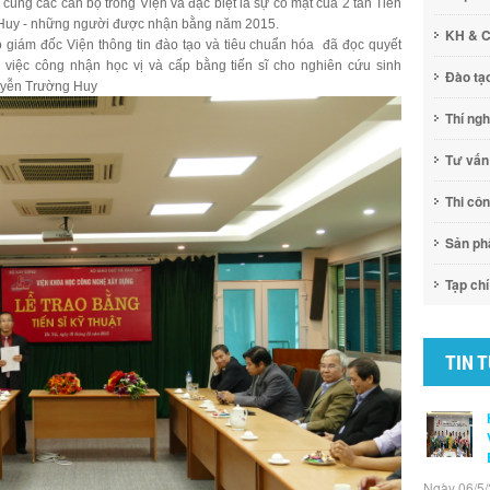
 cùng các cán bộ trong Viện và đặc biệt là sự có mặt của 2 tân Tiến
Huy - những người được nhận bằng năm 2015.
KH & 
giám đốc Viện thông tin đào tạo và tiêu chuẩn hóa đã đọc quyết
việc công nhận học vị và cấp bằng tiến sĩ cho nghiên cứu sinh
Đào tạ
uyễn Trường Huy
Thí ng
Tư vấn
Thi cô
Sản p
Tạp chí
TIN 
Ngày 06/5/