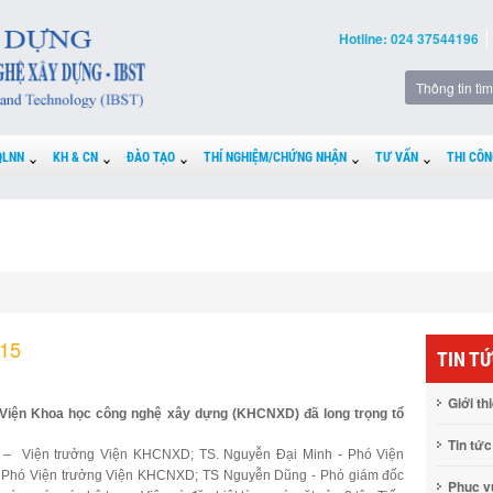
Hotline: 024 37544196
QLNN
KH & CN
ĐÀO TẠO
THÍ NGHIỆM/CHỨNG NHẬN
TƯ VẤN
THI CÔN
015
TIN T
Giới th
g Viện Khoa học công nghệ xây dựng (KHCNXD) đã long trọng tổ
Tin tức
ng – Viện trưởng Viện KHCNXD; TS. Nguyễn Đại Minh - Phó Viện
- Phó Viện trưởng Viện KHCNXD; TS Nguyễn Dũng - Phó giám đốc
Phục 