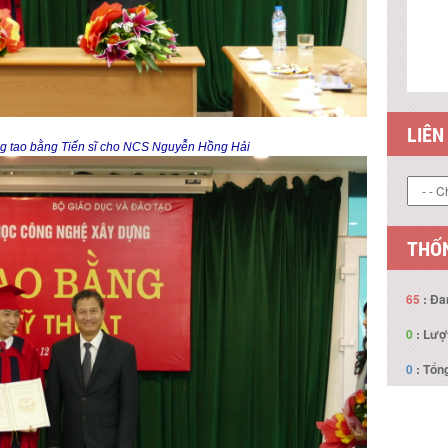
LIÊN
ng tao bằng Tiến sĩ cho NCS Nguyễn Hồng Hải
THỐN
65
: Đa
0
: Lượ
0
: Tổng