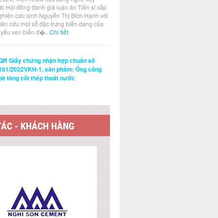
ức Hội đồng đánh giá luận án Tiến sĩ cấp
ghiên cứu sinh Nguyễn Thị Bích Hạnh với
hiên cứu một số đặc trưng biến dạng của
t yếu ven biển đ�...
Chi tiết
QR Giấy chứng nhận hợp chuẩn số
161/2022VKH-1, sản phẩm: Ống cống
bê tông cốt thép thoát nước
TÁC - KHÁCH HÀNG