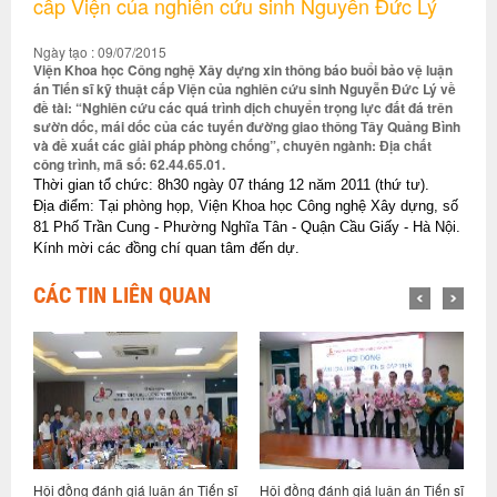
cấp Viện của nghiên cứu sinh Nguyễn Đức Lý
Ngày tạo : 09/07/2015
Viện Khoa học Công nghệ Xây dựng xin thông báo buổi bảo vệ luận
án Tiến sĩ kỹ thuật cấp Viện của nghiên cứu sinh Nguyễn Đức Lý về
đề tài: “Nghiên cứu các quá trình dịch chuyển trọng lực đất đá trên
sườn dốc, mái dốc của các tuyến đường giao thông Tây Quảng Bình
và đề xuất các giải pháp phòng chống”, chuyên ngành: Địa chất
công trình, mã số: 62.44.65.01.
Thời gian tổ chức: 8h30 ngày 07 tháng 12 năm 2011 (thứ tư).
Địa điểm: Tại phòng họp, Viện Khoa học Công nghệ Xây dựng, số
81 Phố Trần Cung - Phường Nghĩa Tân - Quận Cầu Giấy - Hà Nội.
Kính mời các đồng chí quan tâm đến dự.
CÁC TIN LIÊN QUAN
n
Hội đồng đánh giá luận án Tiến sĩ
Hội đồng đánh giá luận án Tiến sĩ
T