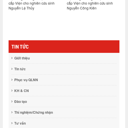
cấp Viện cho nghiên cứu sinh
cấp Viện cho nghiên cứu sinh
c
Nguyễn Lệ Thủy
Nguyễn Công Kiên
G
ng
t
TIN TỨC
Giới thiệu
Tin tức
Phục vụ QLNN
KH & CN
Đào tạo
Thí nghiệm/Chứng nhận
Tư vấn