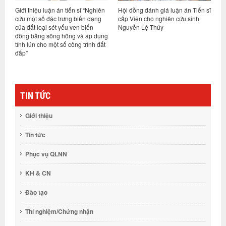
ĩ
Giới thiệu luận án tiến sĩ “Nghiên
Hội đồng đánh giá luận án Tiến sĩ
H
ị
cứu một số đặc trưng biến dạng
cấp Viện cho nghiên cứu sinh
c
của đất loại sét yếu ven biển
Nguyễn Lệ Thủy
N
đồng bằng sông hồng và áp dụng
tính lún cho một số công trình đất
đắp”
TIN TỨC
Giới thiệu
Tin tức
Phục vụ QLNN
KH & CN
Đào tạo
Thí nghiệm/Chứng nhận