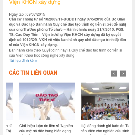
Viện KHCN xây dựng
Ngày tạo : 09/07/2015
Căn cứ Thông tư số 10/2009/TT-BGDĐT ngày 07/5/2010 của Bộ Giáo
dục và Đào tạo Ban hành Quy chế đào tạo trình độ tiến sĩ, xét đề nghị
của ông Trưởng phòng Tổ chức – Hành chính; ngày 21/7/2010, PGS.
TS. Cao Duy Tiến – Viện trưởng Viện KHCN xây dựng đã ký quyết
định số 1012/QĐ- VKH về việc ban hành quy chế đào tạo trình độ tiến
sĩ của Viện KHCN xây dựng.
Ban hành kèm theo Quyết định này là Quy chế đào tạo trình độ tiến sĩ
của Viện Khoa học công nghệ xây dựng
Tài liệu đính kèm
CÁC TIN LIÊN QUAN
ĩ
Giới thiệu luận án tiến sĩ “Nghiên
Hội đồng đánh giá luận án Tiến sĩ
H
ị
cứu một số đặc trưng biến dạng
cấp Viện cho nghiên cứu sinh
c