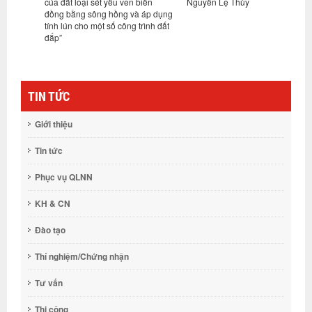
của đất loại sét yếu ven biển
Nguyễn Lệ Thủy
N
đồng bằng sông hồng và áp dụng
tính lún cho một số công trình đất
đắp”
TIN TỨC
Giới thiệu
Tin tức
Phục vụ QLNN
KH & CN
Đào tạo
Thí nghiệm/Chứng nhận
Tư vấn
Thi công