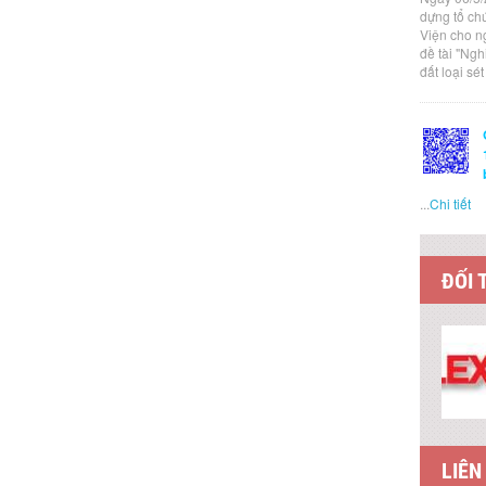
dựng tổ ch
Viện cho n
đề tài "Ng
đất loại sé
...
Chi tiết
ĐỐI 