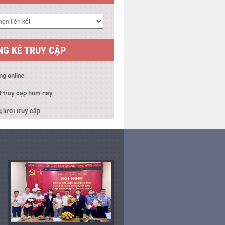
 KẾT WEBSITE
G KÊ TRUY CẬP
ng online
t truy cập hôm nay
 lượt truy cập