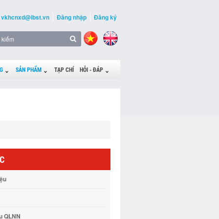
vkhcnxd@ibst.vn
Đăng nhập
Đăng ký
G
SẢN PHẨM
TẠP CHÍ
HỎI - ĐÁP
ỨC
iệu
vụ QLNN