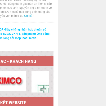
đới độn
ức Hội đồng đánh giá luận án Tiến sĩ cấp
vực Hà 
ghiên cứu sinh Nguyễn Thị Bích Hạnh với
cứu sin
hiên cứu một số đặc trưng biến dạng của
Kiên
t yếu ven biển đ�...
Chi tiết
QR Giấy chứng nhận hợp chuẩn số
161/2022VKH-1, sản phẩm: Ống cống
bê tông cốt thép thoát nước
TÁC - KHÁCH HÀNG