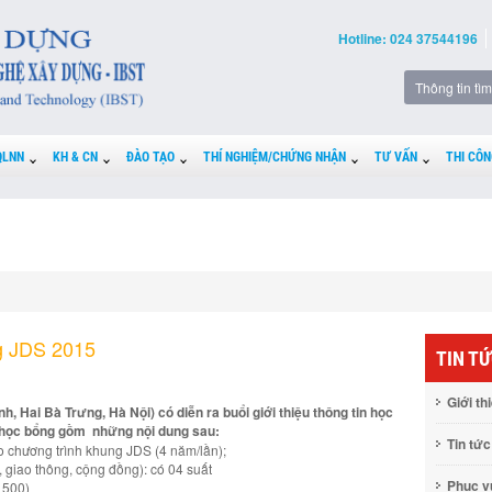
Hotline: 024 37544196
QLNN
KH & CN
ĐÀO TẠO
THÍ NGHIỆM/CHỨNG NHẬN
TƯ VẤN
THI CÔN
ng JDS 2015
TIN T
Giới th
, Hai Bà Trưng, Hà Nội) có diễn ra buổi giới thiệu thông tin học
 học bổng gồm những nội dung sau:
Tin tức
heo chương trình khung JDS (4 năm/lần);
, giao thông, cộng đồng): có 04 suất
Phục 
p 500)