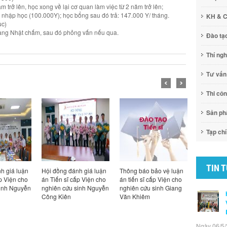
m trở lên, học xong về lại cơ quan làm việc từ 2 năm trở lên;
ở, nhập học (100.000Y); học bổng sau đó trả: 147.000 Y/ tháng.
KH & 
ục)
sang Nhật chấm, sau đó phỏng vấn nếu qua.
Đào tạ
Thí ng
Tư vấn
Thi cô
Sản p
Tạp chí
TIN 
h giá luận
Hội đồng đánh giá luận
Thông báo bảo vệ luận
Thông báo
p Viện cho
án Tiến sĩ cấp Viện cho
án tiến sĩ cấp Viện cho
án tiến sĩ
sinh Nguyễn
nghiên cứu sinh Nguyễn
nghiên cứu sinh Giang
nghiên cứ
Công Kiên
Văn Khiêm
Công Kiên
Ngày 06/5/