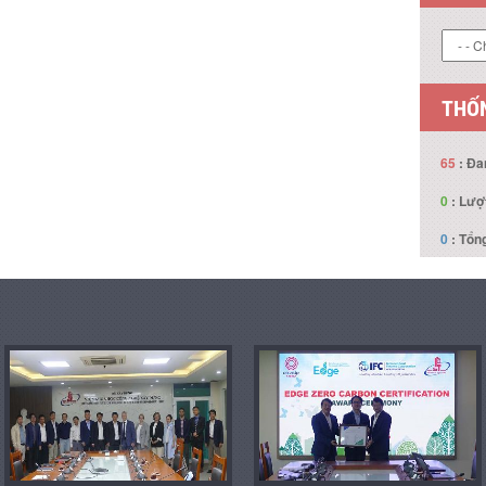
LIÊN
THỐN
65
: Đa
0
: Lượ
0
: Tổng