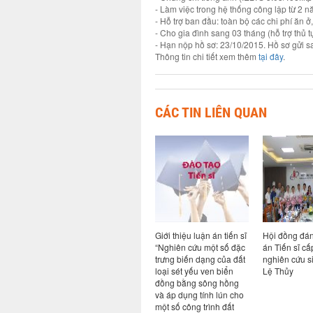
- Làm việc trong hệ thống công lập từ 2 nă
- Hỗ trợ ban đầu: toàn bộ các chi phí ăn 
- Cho gia đình sang 03 tháng (hỗ trợ thủ t
- Hạn nộp hồ sơ: 23/10/2015. Hồ sơ gửi 
Thông tin chi tiết xem thêm
tại đây
.
CÁC TIN LIÊN QUAN
giá luận
Thông báo bảo vệ luận
Giới thiệu luận án tiến sĩ
Hội đồng đán
Viện cho
án tiến sĩ cho nghiên
“Nghiên cứu một số đặc
án Tiến sĩ cấ
h Nguyễn
cứu sinh Nguyễn Thị
trưng biến dạng của đất
nghiên cứu 
Bích Hạnh
loại sét yếu ven biển
Lệ Thủy
đồng bằng sông hồng
và áp dụng tính lún cho
một số công trình đất