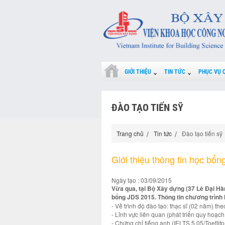
GIỚI THIỆU
TIN TỨC
PHỤC VỤ 
ĐÀO TẠO TIẾN SỸ
Trang chủ
Tin tức
Đào tạo tiến sỹ
Giới thiệu thông tin học bổ
Ngày tạo : 03/09/2015
Vừa qua, tại Bộ Xây dựng (37 Lê Đại Hành
bổng JDS 2015. Thông tin chương trình
- Về trình độ đào tạo: thạc sĩ (02 năm) t
- Lĩnh vực liên quan (phát triển quy hoạch
- Chứng chỉ tiếng anh (IELTS 5.05/Toeflit