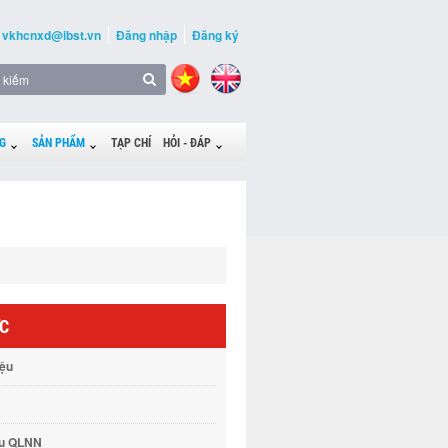
vkhcnxd@ibst.vn
Đăng nhập
Đăng ký
G
SẢN PHẨM
TẠP CHÍ
HỎI - ĐÁP
ỨC
iệu
vụ QLNN