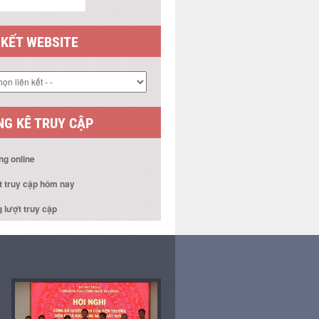
 KẾT WEBSITE
G KÊ TRUY CẬP
ng online
t truy cập hôm nay
 lượt truy cập