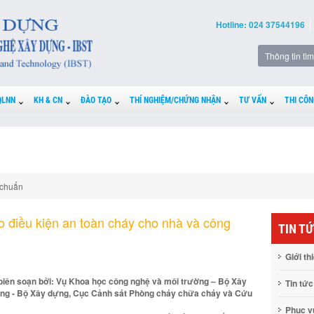
Hotline: 024 37544196
QLNN
KH & CN
ĐÀO TẠO
THÍ NGHIỆM/CHỨNG NHẬN
TƯ VẤN
THI CÔN
 chuẩn
o điều kiện an toàn cháy cho nhà và công
TIN T
Giới th
 biên soạn bởi: Vụ Khoa học công nghệ và môi trường – Bộ Xây
Tin tức
ng - Bộ Xây dựng, Cục Cảnh sát Phòng cháy chữa cháy và Cứu
Phục 