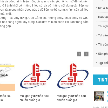
nhà và công trình hiện hữu, cũng như các yếu tố lịch sử để lại, nên
 khó tránh khỏi có những thiếu sót và có những nội dung cần tiếp tục
KH & 
ạn rất mong nhận được góp ý để tiếp tục bổ sung, chỉnh sửa tài liệu
thuật mới.
Đào tạ
trường – Bộ Xây dựng, Cục Cảnh sát Phòng cháy, chữa cháy và Cứu
 học công nghệ xây dựng. Các đơn vị biên soạn xin trân trọng cảm
 đóng góp.
Thí ng
Tư vấn
Thi cô
Sản p
Tạp chí
TIN 
thảo tiêu
Mời góp ý dự thảo tiêu
Mời góp ý dự thảo tiêu
Mời góp ý 
ia
chuẩn quốc gia
chuẩn quốc gia
hướng dẫn
cứu biên 
Ngày 06/5/
dẫn tính to