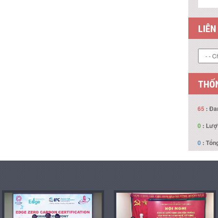
LIÊN
THỐN
65
: Đa
0
: Lượ
0
: Tổng