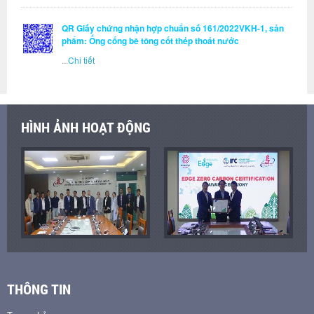
QR Giấy chứng nhận hợp chuẩn số 161/2022VKH-1, sản
phẩm: Ống cống bê tông cốt thép thoát nước
...
Chi tiết
HÌNH ẢNH HOẠT ĐỘNG
THÔNG TIN