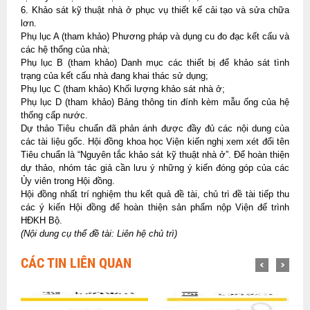
6. Khảo sát kỹ thuật nhà ở phục vụ thiết kế cải tạo và sửa chữa
lơn.
Phụ lục A (tham khảo) Phương pháp và dụng cu đo đạc kết cấu và
các hệ thống của nhà;
Phụ lục B (tham khảo) Danh mục các thiết bị để khảo sát tình
trạng của kết cấu nhà đang khai thác sử dụng;
Phụ lục C (tham khảo) Khối lượng khảo sát nhà ở;
Phụ lục D (tham khảo) Bảng thông tin đính kèm mẫu ống của hệ
thống cấp nước.
Dự thảo Tiêu chuẩn đã phản ánh được đầy đủ các nội dung của
các tài liệu gốc. Hội đồng khoa học Viện kiến nghị xem xét đổi tên
Tiêu chuẩn là “Nguyên tắc khảo sát kỹ thuật nhà ở”. Để hoàn thiện
dự thảo, nhóm tác giả cần lưu ý những ý kiến đóng góp của các
Ủy viên trong Hội đồng.
Hội đồng nhất trí nghiệm thu kết quả đề tài, chủ trì đề tài tiếp thu
các ý kiến Hội đồng để hoàn thiện sản phẩm nộp Viện để trình
HĐKH Bộ.
(Nội dung cụ thể đề tài: Liên hệ chủ trì)
CÁC TIN LIÊN QUAN