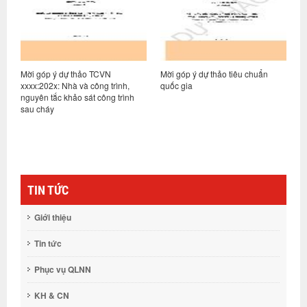
TCVN
Mời góp ý dự thảo tiêu chuẩn
Mời góp ý dự thảo tiêu chu
ông trình,
quốc gia
quốc gia
 công trình
TIN TỨC
Giới thiệu
Tin tức
Phục vụ QLNN
KH & CN