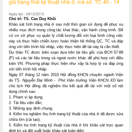
giá trạng thái kỹ thuật nhà ở, mã số: TC 40 - 14
Ngày tạo : 09/12/2015
Chủ trì: TS. Cao Duy Khôi
Khảo sát tình trạng nhà ở sau một thời gian sử dụng để phục vụ
nhiều mục đích trong công tác khai thác, vận hành công trình. Để
có cơ sở phục vụ quản lý chất lượng đối với loại hình công việc
này và thực hiện chiến lược hoàn thiện hệ thống QC, TC và đáp
ứng với tiến trình hội nhập, việc thực hiện đề tài này là cần thiết.
Dự thảo TC được biên soạn dựa trên tài liệu gốc của BCH 57-88
(P) và các tài liệu trong và ngoài nước khác để phù hợp với điều
kiện VN. Phương pháp thực hiện như vậy là hợp lý và đáp ứng
với tiến trình hội nhập.
Ngày 07 tháng 12 năm 2015 Hội đồng KHCN chuyên ngành Viện
do
TS. Nguyễn Đại Minh - Phó Viện trưởng Viện KHCN XD
làm
chủ tịch Hội đồng đã nghiệm thu kết quả đề tài với một số nội
dung chính sau:
1. Phạm vi áp dụng;
2. Tài liệu viện dẫn;
3. Những quy định chung;
4. Kiểm tra nghiệm thu tình trạng kỹ thuật của nhà ở đã được sửa
chữa lớn (cải tạo);
5. Kiểm tra tình trạng kỹ thuật của nhà ở khi khảo sát trực quan
định kỳ và đột xuất hoặc khảo sát toàn diện;