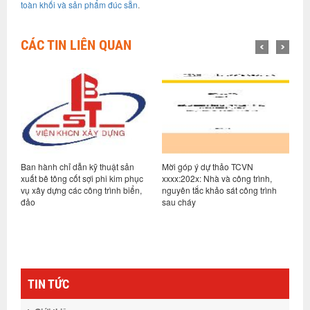
toàn khối và sản phẩm đúc sẵn
.
CÁC TIN LIÊN QUAN
Ban hành chỉ dẫn kỹ thuật sản
Mời góp ý dự thảo TCVN
M
xuất bê tông cốt sợi phi kim phục
xxxx:202x: Nhà và công trình,
q
hệ
vụ xây dựng các công trình biển,
nguyên tắc khảo sát công trình
-
đảo
sau cháy
TIN TỨC