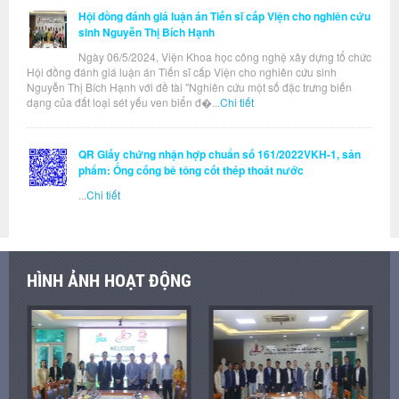
Hội đồng đánh giá luận án Tiến sĩ cấp Viện cho nghiên cứu
sinh Nguyễn Thị Bích Hạnh
Ngày 06/5/2024, Viện Khoa học công nghệ xây dựng tổ chức
Hội đồng đánh giá luận án Tiến sĩ cấp Viện cho nghiên cứu sinh
Nguyễn Thị Bích Hạnh với đề tài "Nghiên cứu một số đặc trưng biến
dạng của đất loại sét yếu ven biển đ�...
Chi tiết
QR Giấy chứng nhận hợp chuẩn số 161/2022VKH-1, sản
phẩm: Ống cống bê tông cốt thép thoát nước
...
Chi tiết
HÌNH ẢNH HOẠT ĐỘNG