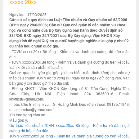
xxxxx:20xx
Ngày tạo : 17/03/2025
Căn cứ các quy định của Luật Tiêu chuẩn và Quy chuẩn số 68/2006
QH11 ngày 29/6/2006; Căn cứ Quy chế quản lý các nhiệm vụ khoa
học và công nghệ của Bộ Xây dựng ban hành theo Quyết định số
881/QĐ-BXD ngày 22/7/2021 của Bộ Xây dựng. Viện KHCN Xây
dựng kính đề nghị Quý cơ quan/Chuyên gia nghiên cứu góp ý cho 02
dự thảo tiêu chuẩn quốc gia:
- TCVN xxxxx:20xx Bê tông - Kiểm tra và đánh giá cường độ trên mẫu
đúc.
- TCVN xxxxx:20xx Bê tông - Kiểm tra và đánh giá cường độ trên kết cấu
toàn khối và sản phẩm đúc sẵn;
Quý cơ quan/chuyên gia góp ý (theo biểu mẫu đính kèm) cho các dự
thảo tiêu chuẩn TCVN
trong vòng 60 ngày kể từ ngày
gửi công văn. Văn
bản góp ý xin được gửi theo địa chỉ:
- Phòng KHKT – Viện KHCN Xây dựng: số 81 Trần Cung, Nghĩa Tân,
Cầu Giấy, Hà Nội. Điện thoại: 024 38360016, Email:
khktibst@gmail.com.
- hoặc Chủ trì nhiệm vụ: TS. Hoàng Minh Đức (điện thoại: 0913571949,
emai: hmduc@yahoo.com).
Xin trân trọng cảm ơn!
Mẫu góp ý.
Dự thảo tiêu chuẩn TCVN xxxxx:20xx Bê tông - Kiểm tra và đánh giá
cường độ trên mẫu đúc
.
TCVN xxxxx:20xx Bê tông - Kiểm tra và đánh giá cường độ trên kết cấu