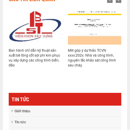
Ban hành chỉ dẫn kỹ thuật sản
Mời góp ý dự thảo TCVN
M
xuất bê tông cốt sợi phi kim phục
xxxx:202x: Nhà và công trình,
q
hệ
vụ xây dựng các công trình biển,
nguyên tắc khảo sát công trình
-
đảo
sau cháy
TIN TỨC
Giới thiệu
Tin tức