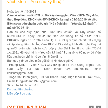
vách kính – Yêu cầu kỹ thuật”
Ngày tạo : 01/10/2024
Căn cứ nhiệm vụ KHCN do Bộ Xây dựng giao Viện KHCN Xây dựng
theo Hợp đồng KHCN số: 55/HĐKHCN ký ngày 03/06/2019 về việc
Biên soạn tiêu chuẩn quốc gia “Hệ vách kính – Yêu cầu kỹ thuật”,
mã số TC 07-19.
Căn cứ các quy định của Luật Tiêu chuẩn và Quy chuẩn số
68/2006QH11 ngày 29/6/2006; Căn cứ thông tư số 11/2021/TT-
BKH&CN ngày 18/11/2021 của Bộ KH&CN quy định chi tiết xây dựng
và áp dụng tiêu chuẩn, Viện KHCN Xây dựng kính đề nghị Quý cơ
quan/Chuyên gia nghiên cứu góp ý cho Dự thảo tiêu chuẩn “TCVN
xxx:202x Hệ vách kính – Yêu cầu kỹ thuật” trong vòng 60 ngày để Viện
tiếp thu, hoàn chỉnh hồ sơ trình thẩm định.
Bản góp ý (theo biểu mẫu gửi kèm) xin được gửi về:
- Phòng KHKT – Viện KHCN Xây dựng: số 81 Trần Cung, Nghĩa Tân,
Cầu Giấy, Hà Nội. Điện thoại: 024 38360016, Email:
khktibst@gmail.com.
- Hoặc Chủ trì nhiệm vụ: TS. Vũ Thành Trung, Điện thoại: 0966437975,
Email: trungvuthanh1975@gmail.com.
Xin chân thành cám ơn!
Dự thảo tiêu chuẩn.
Mẫu góp ý dự thảo.
CÁC TIN LIÊN QUAN