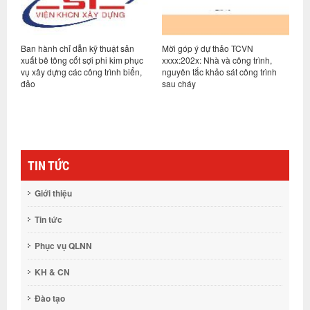
Ban hành chỉ dẫn kỹ thuật sản
Mời góp ý dự thảo TCVN
M
xuất bê tông cốt sợi phi kim phục
xxxx:202x: Nhà và công trình,
q
hệ
vụ xây dựng các công trình biển,
nguyên tắc khảo sát công trình
-
đảo
sau cháy
TIN TỨC
Giới thiệu
Tin tức
Phục vụ QLNN
KH & CN
Đào tạo