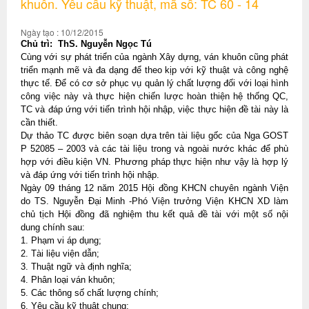
khuôn. Yêu cầu kỹ thuật, mã số: TC 60 - 14
Ngày tạo : 10/12/2015
Chủ trì: ThS. Nguyễn Ngọc Tú
Cùng với sự phát triển của ngành Xây dựng, ván khuôn cũng phát
triển mạnh mẽ và đa dạng để theo kịp với kỹ thuật và công nghệ
thực tế. Để có cơ sở phục vụ quản lý chất lượng đối với loại hình
công việc này và thực hiện chiến lược hoàn thiện hệ thống QC,
TC và đáp ứng với tiến trình hội nhập, việc thực hiện đề tài này là
cần thiết.
Dự thảo TC được biên soạn dựa trên tài liệu gốc của
Nga
GOST
P 52085 – 2003 và các tài liệu trong và ngoài nước khác để phù
hợp với điều kiện VN. Phương pháp thực hiện như vậy là hợp lý
và đáp ứng với tiến trình hội nhập.
Ngày 09 tháng 12 năm 2015 Hội đồng KHCN chuyên ngành Viện
do TS. Nguyễn Đại Minh -Phó Viện trưởng Viện KHCN XD làm
chủ tịch Hội đồng đã nghiệm thu kết quả đề tài với một số nội
dung chính sau:
1. Phạm vi áp dụng;
2. Tài liệu viện dẫn;
3. Thuật ngữ và định nghĩa;
4. Phân loại ván khuôn;
5. Các thông số chất lượng chính;
6. Yêu cầu kỹ thuật chung;