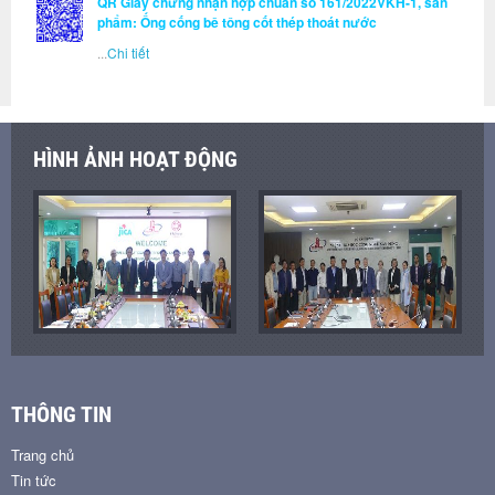
QR Giấy chứng nhận hợp chuẩn số 161/2022VKH-1, sản
phẩm: Ống cống bê tông cốt thép thoát nước
...
Chi tiết
HÌNH ẢNH HOẠT ĐỘNG
THÔNG TIN
Trang chủ
Tin tức