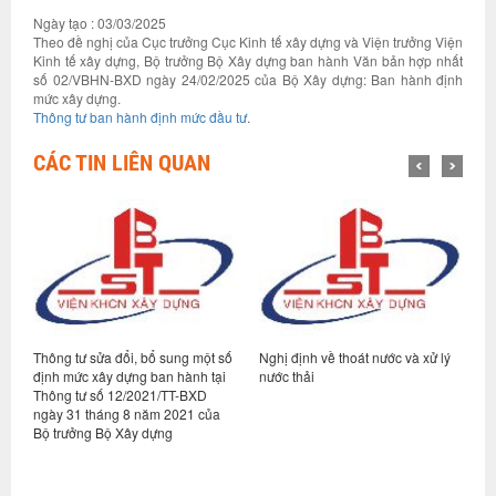
Ngày tạo : 03/03/2025
Theo đề nghị của Cục trưởng Cục Kinh tế xây dựng và Viện trưởng Viện
Kinh tế xây dựng, Bộ trưởng Bộ Xây dựng ban hành Văn bản hợp nhất
số 02/VBHN-BXD ngày 24/02/2025 của Bộ Xây dựng: Ban hành định
mức xây dựng.
Thông tư ban hành định mức đầu tư
.
CÁC TIN LIÊN QUAN
Thông tư sửa đổi, bổ sung một số
Nghị định về thoát nước và xử lý
H
à
định mức xây dựng ban hành tại
nước thải
B
lý
Thông tư số 12/2021/TT-BXD
c
ngày 31 tháng 8 năm 2021 của
Bộ trưởng Bộ Xây dựng