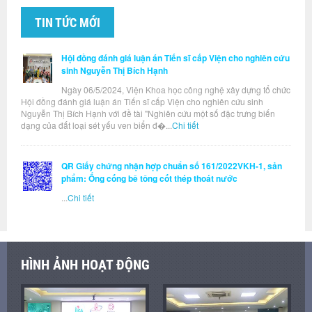
TIN TỨC MỚI
Hội đồng đánh giá luận án Tiến sĩ cấp Viện cho nghiên cứu
sinh Nguyễn Thị Bích Hạnh
Ngày 06/5/2024, Viện Khoa học công nghệ xây dựng tổ chức
Hội đồng đánh giá luận án Tiến sĩ cấp Viện cho nghiên cứu sinh
Nguyễn Thị Bích Hạnh với đề tài "Nghiên cứu một số đặc trưng biến
dạng của đất loại sét yếu ven biển đ�...
Chi tiết
QR Giấy chứng nhận hợp chuẩn số 161/2022VKH-1, sản
phẩm: Ống cống bê tông cốt thép thoát nước
...
Chi tiết
HÌNH ẢNH HOẠT ĐỘNG