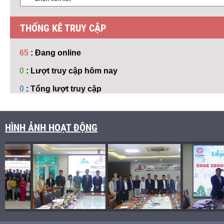
THỐNG KÊ TRUY CẬP
65
: Đang online
0
: Lượt truy cập hôm nay
0
: Tổng lượt truy cập
HÌNH ẢNH HOẠT ĐỘNG