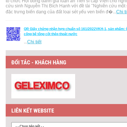
tổ chức Hội đồng đánh giá luận án Tiến sĩ cấp Viện cho ngh
cứu sinh Nguyễn Thị Bích Hạnh với đề tài "Nghiên cứu một 
đặc trưng biến dạng của đất loại sét yếu ven biển đ�...
Chi ti
QR Giấy chứng nhận hợp chuẩn số 161/2022VKH-1, sản phẩm: 
cống bê tông cốt thép thoát nước
...
Chi tiết
ĐỐI TÁC - KHÁCH HÀNG
LIÊN KẾT WEBSITE