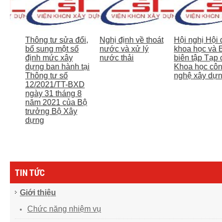
Thông tư sửa đổi,
Nghị định về thoát
Hội nghị Hội đồ
bổ sung một số
nước và xử lý
khoa học và Ba
định mức xây
nước thải
biên tập Tạp chí
dựng ban hành tại
Khoa học công
Thông tư số
nghệ xây dựng
12/2021/TT-BXD
ngày 31 tháng 8
năm 2021 của Bộ
trưởng Bộ Xây
dựng
TIN TỨC
Giới thiệu
Chức năng nhiệm vụ