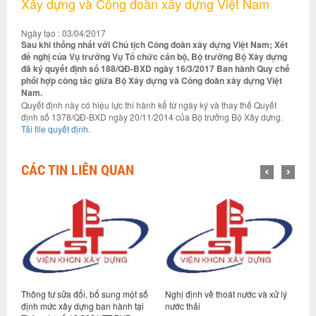
Xây dựng và Công đoàn xây dựng Việt Nam
Ngày tạo : 03/04/2017
Sau khi thống nhất với Chủ tịch Công đoàn xây dựng Việt Nam; Xét
đề nghị của Vụ trưởng Vụ Tổ chức cán bộ, Bộ trưởng Bộ Xây dựng
đã ký quyết định số 188/QĐ-BXD ngày 16/3/2017 Ban hành Quy chế
phối hợp công tác giữa Bộ Xây dựng và Công đoàn xây dựng Việt
Nam.
Quyết định này có hiệu lực thi hành kể từ ngày ký và thay thế Quyết
định số 1378/QĐ-BXD ngày 20/11/2014 của Bộ trưởng Bộ Xây dựng.
Tải file quyết định.
CÁC TIN LIÊN QUAN
nh
Thông tư sửa đổi, bổ sung một số
Nghị định về thoát nước và xử lý
H
định mức xây dựng ban hành tại
nước thải
B