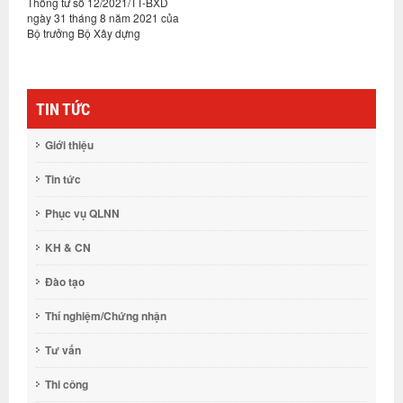
Thông tư số 12/2021/TT-BXD
c
ngày 31 tháng 8 năm 2021 của
Bộ trưởng Bộ Xây dựng
TIN TỨC
Giới thiệu
Tin tức
Phục vụ QLNN
KH & CN
Đào tạo
Thí nghiệm/Chứng nhận
Tư vấn
Thi công