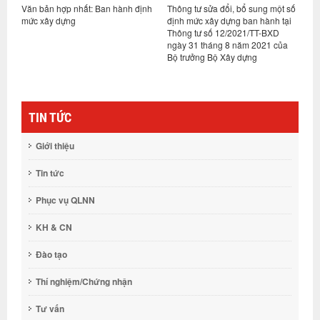
Văn bản hợp nhất: Ban hành định
Thông tư sửa đổi, bổ sung một số
N
à
mức xây dựng
định mức xây dựng ban hành tại
n
lý
Thông tư số 12/2021/TT-BXD
ngày 31 tháng 8 năm 2021 của
Bộ trưởng Bộ Xây dựng
TIN TỨC
Giới thiệu
Tin tức
Phục vụ QLNN
KH & CN
Đào tạo
Thí nghiệm/Chứng nhận
Tư vấn