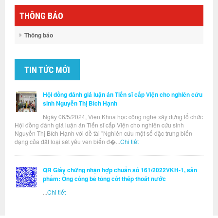
THÔNG BÁO
Thông báo
TIN TỨC MỚI
Hội đồng đánh giá luận án Tiến sĩ cấp Viện cho nghiên cứu
sinh Nguyễn Thị Bích Hạnh
Ngày 06/5/2024, Viện Khoa học công nghệ xây dựng tổ chức
Hội đồng đánh giá luận án Tiến sĩ cấp Viện cho nghiên cứu sinh
Nguyễn Thị Bích Hạnh với đề tài "Nghiên cứu một số đặc trưng biến
dạng của đất loại sét yếu ven biển đ�...
Chi tiết
QR Giấy chứng nhận hợp chuẩn số 161/2022VKH-1, sản
phẩm: Ống cống bê tông cốt thép thoát nước
...
Chi tiết