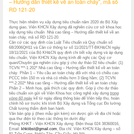
– Hướng dẫn thiết kế về an toàn cháy”, mã số
RD 121-20
Thực hiện nhiệm vụ xây dựng tiêu chuẩn năm 2020 do Bộ Xây
dựng giao, Viện KHCN Xây dựng đã n
ghiên cứu
cơ sở khoa học
xây dựng tiêu chuẩn Nhà cao tầng – Hướng dẫn thiết kế về an
toàn cháy, mã số RD 121-20.
Căn cứ các quy định của Luật Tiêu chuẩn và Quy chuẩn số
68/2006QH11 và
Căn cứ thông tư số 11/2021/TT-BKH&CN ngày
18/11/2021 của Bộ KH&CN quy định chi tiết xây dựng và áp dụng
tiêu chuẩn
, Viện KHCN Xây dựng kính đề nghị các Quý cơ
quan
/Chuyên gia nghiên cứu góp ý cho dự thảo 02 tiêu chuẩn: (1)
TCVN ***-1:202*
Nhà cao tầng – Hướng dẫn thiết kế về an toàn
cháy
. Phần 1 – Yêu cầu an toàn cháy đối với nhà có chiều cao
PCCC trên 150 m và nhà có nhiều hơn 3 tầng hầm; (2) TCVN
***-2:202*
Nhà cao tầng – Hướng dẫn thiết kế về an toàn cháy
.
Phần 2 – Minh họa, giải thích các quy định. Góp ý cho dự thảo
tiêu chuẩn xin gửi về Viện Khoa học công nghệ xây dựng
trong
vòng 60 ngày
kể từ ngày đăng thông báo
để Viện tiếp thu, hoàn
chỉnh hồ sơ trước khi trình Bộ Xây dựng và
Tổng cục Đo lường
Chất lượng thẩm định ban hành
.
Văn bản góp ý (theo mẫu gửi kèm) xin được gửi về địa chỉ hoặc
qua thư điện tử theo các thông tin dưới đây:
Phòng KHKT - Viện KHCN Xây dựng: Điện thoại 024 38360016,
Email:
khktibst@gmail.com
, Địa chỉ: Viện KHCN Xây dựng – số
81 Trần Cung, Nghĩa Tân, Cầu Giấy, Hà Nội.