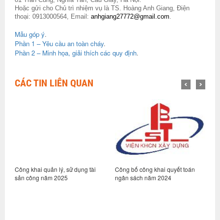
Hoặc gửi cho Chủ trì nhiệm vụ là TS. Hoàng Anh Giang, Điện
thoại: 0913000564, Email:
anhgiang27772@gmail.com
.
Mẫu góp ý
.
Phần 1 – Yêu cầu an toàn cháy
.
Phần 2 – Minh họa, giải thích các quy định
.
CÁC TIN LIÊN QUAN
Công khai quản lý, sử dụng tài
Công bố công khai quyết toán
C
sản công năm 2025
ngân sách năm 2024
h
2