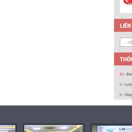
LIÊN
THỐN
65
: Đa
0
: Lượ
0
: Tổng