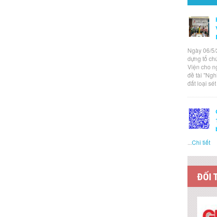
Ngày 06/5/
dựng tổ ch
Viện cho n
đề tài "Ng
đất loại sé
...
Chi tiết
ĐỐI 