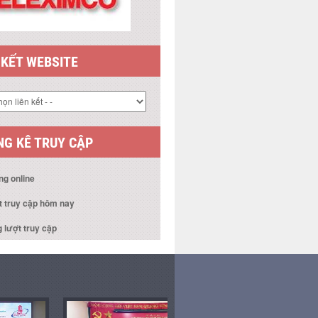
 KẾT WEBSITE
G KÊ TRUY CẬP
ng online
t truy cập hôm nay
 lượt truy cập