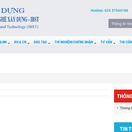
Hotline: 024 37544196
QLNN
KH & CN
ĐÀO TẠO
THÍ NGHIỆM/CHỨNG NHẬN
TƯ VẤN
THI CÔN
THÔNG
Thông 
TIN 