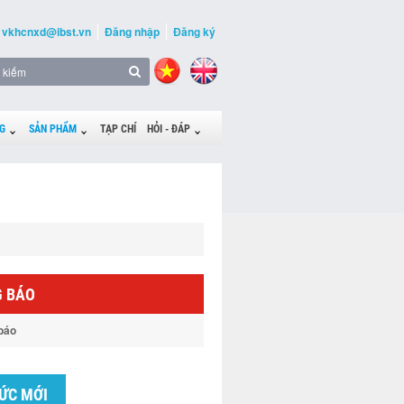
vkhcnxd@ibst.vn
Đăng nhập
Đăng ký
G
SẢN PHẨM
TẠP CHÍ
HỎI - ĐÁP
 BÁO
báo
TỨC MỚI