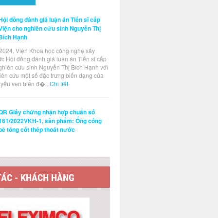
Hội đồng đánh giá luận án Tiến sĩ cấp
Viện cho nghiên cứu sinh Nguyễn Thị
Bích Hạnh
2024, Viện Khoa học công nghệ xây
ức Hội đồng đánh giá luận án Tiến sĩ cấp
ghiên cứu sinh Nguyễn Thị Bích Hạnh với
hiên cứu một số đặc trưng biến dạng của
t yếu ven biển đ�...
Chi tiết
QR Giấy chứng nhận hợp chuẩn số
161/2022VKH-1, sản phẩm: Ống cống
bê tông cốt thép thoát nước
TÁC - KHÁCH HÀNG