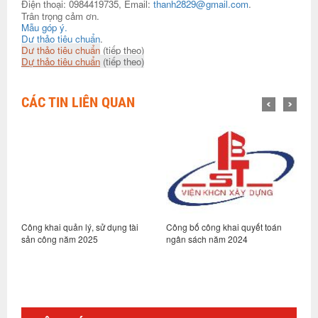
Điện thoại: 0984419735, Email:
thanh2829@gmail.com
.
Trân trọng cảm ơn.
Mẫu góp ý.
Dự thảo tiêu chuẩn
.
Dự thảo tiêu chuẩn
(tiếp theo)
Dự thảo tiêu chuẩn
(tiếp theo)
CÁC TIN LIÊN QUAN
Công khai quản lý, sử dụng tài
Công bố công khai quyết toán
C
sản công năm 2025
ngân sách năm 2024
h
2