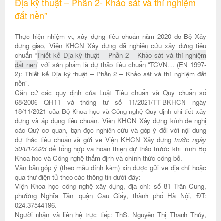
Địa kỹ thuật – Phần 2- Khảo sát và thí nghiệm
đất nền”
Thực hiện nhiệm vụ xây dựng tiêu chuẩn năm 2020 do Bộ Xây
dựng giao, Viện KHCN Xây dựng đã nghiên cứu xây dựng tiêu
chuẩn “
Thiết kế Địa kỹ thuật – Phần 2 – Khảo sát và thí nghiệm
đất nền
” với sản phẩm là dự thảo tiêu chuẩn “TCVN… (EN 1997-
2): Thiết kế Địa kỹ thuật – Phần 2 – Khảo sát và thí nghiệm đất
nền”.
Căn cứ các quy định của Luật Tiêu chuẩn và Quy chuẩn số
68/2006 QH11 và thông tư số 11/2021/TT-BKHCN ngày
18/11/2021 của Bộ Khoa học và Công nghệ Quy định chi tiết xây
dựng và áp dụng tiêu chuẩn. Viện KHCN Xây dựng kính đề nghị
các Quý cơ quan, bạn đọc nghiên cứu và góp ý đối với nội dung
dự thảo tiêu chuẩn và gửi về Viện KHCN Xây dựng
trước ngày
30/01/2023
để tổng hợp và hoàn thiện dự thảo trước khi trình Bộ
Khoa học và Công nghệ thẩm định và chính thức công bố.
Văn bản góp ý (theo mẫu đính kèm) xin được gửi về địa chỉ hoặc
qua thư điện tử theo các thông tin dưới đây:
Viện Khoa học công nghệ xây dựng, địa chỉ: số 81 Trần Cung,
phường Nghĩa Tân, quận Cầu Giấy, thành phố Hà Nội, ĐT:
024.37544196.
Người nhận và liên hệ trực tiếp: ThS. Nguyễn Thị Thanh Thủy,