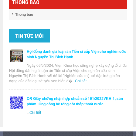
THÔNG BÁO
Thông báo
TIN TỨC MỚI
Hội đồng đánh giá luận án Tiến sĩ cấp Viện cho nghiên cứu
sinh Nguyễn Thị Bích Hạnh
Ngày 06/5/2024, Viện Khoa học công nghệ xây dựng tổ chức
Hội đồng đánh giá luận án Tiến sĩ cấp Viện cho nghiên cứu sinh
Nguyễn Thị Bích Hạnh với đề tài "Nghiên cứu một số đặc trưng biến
dạng của đất loại sét yếu ven biển đ�...
Chi tiết
QR Giấy chứng nhận hợp chuẩn số 161/2022VKH-1, sản
phẩm: Ống cống bê tông cốt thép thoát nước
...
Chi tiết