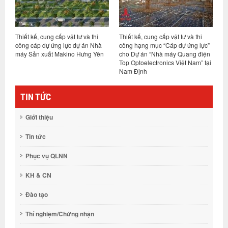
Thiết kế, cung cấp vật tư và thi
Thiết kế, cung cấp vật tư và thi
T
công cáp dự ứng lực dự án Nhà
công hạng mục “Cáp dự ứng lực”
c
máy Sản xuất Makino Hưng Yên
cho Dự án “Nhà máy Quang điện
m
Top Optoelectronics Việt Nam” tại
C
Nam Định
TIN TỨC
Giới thiệu
Tin tức
Phục vụ QLNN
KH & CN
Đào tạo
Thí nghiệm/Chứng nhận