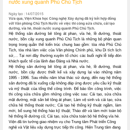
nước xung quanh Phủ Chủ Tịch
Ngày tạo : 14/07/2015
Vừa qua, Viện Khoa học Công nghệ Xây dựng đã ký kết hợp đồng
với Văn phòng Chủ Tịch Nước về việc thi công sửa chữa, cải tạo
đường, vỉa hè, thoát nước xung quanh Phủ Chủ Tịch.
Hệ thống sân đường bê tông át phan, vỉa hè, lề đường, thoát
nước, bồn cây xung quanh Phủ Chủ Tịch là những bộ phận quan
trọng trong quần thể kiến trúc chung bao gồm: tòa nhà Phủ Chủ
Tịch, tòa nhà làm việc của Văn phòng Chính phủ, khu Di tích lịch
sử,... Tại nơi đây thường xuyên tổ chức các buổi nghi lễ tiếp đón
khách quốc tế của lãnh đạo Đảng và Nhà nước.
Hệ thống sân đường bê tông át phan, vỉa hè, lề đường, thoát
nước, bồn cây được thiết kế và xây dựng lại vào những năm
1995 - 1996. Sau nhiều năm khai thác sử dụng, đến nay hệ thống
sân đường đã bị xuống cấp không đáp ứng được yêu cầu kỹ thuật
và mỹ thuật của tổng thể công trình. Để bảo tồn công trình, việc
thi công sửa chữa gồm những công việc sau: Cải tạo, sửa chữa
mặt đường, mặt sân bê tông át phan; Làm vệ sinh và cải tạo, sửa
chữa hệ thống thoát nước; Cải tạo hệ thống kỹ thuật ngầm, làm
mới, bổ sung hệ thống hào kỹ thuật; Tháo dỡ và làm mới toàn bộ
hệ thống lề đường cũ; Cải tạo, sửa chữa toàn bộ hệ thống vỉa hè.
Viện đã tin tưởng giao nhiệm vụ cho Trung tâm Phát triển Công
nghệ và Vật liệu xây dựng trực tiếp thi công. Hiện Trung tâm đang