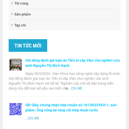
Thi công
Sản phẩm
Tạp chí
TIN TỨC MỚI
Hội đồng đánh giá luận án Tiến sĩ cấp Viện cho nghiên cứu
sinh Nguyễn Thị Bích Hạnh
Ngày 06/5/2024, Viện Khoa học công nghệ xây dựng tổ chức
Hội đồng đánh giá luận án Tiến sĩ cấp Viện cho nghiên cứu sinh
Nguyễn Thị Bích Hạnh với đề tài "Nghiên cứu một số đặc trưng biến
dạng của đất loại sét yếu ven biển đ�...
Chi tiết
QR Giấy chứng nhận hợp chuẩn số 161/2022VKH-1, sản
phẩm: Ống cống bê tông cốt thép thoát nước
...
Chi tiết