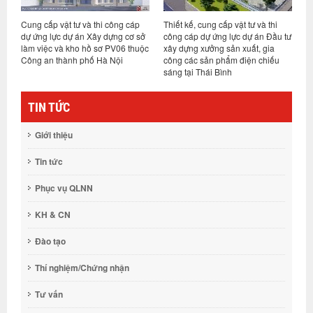
Cung cấp vật tư và thi công cáp
Thiết kế, cung cấp vật tư và thi
T
dự ứng lực dự án Xây dựng cơ sở
công cáp dự ứng lực dự án Đầu tư
c
làm việc và kho hồ sơ PV06 thuộc
xây dựng xưởng sản xuất, gia
N
Công an thành phố Hà Nội
công các sản phẩm điện chiếu
N
sáng tại Thái Bình
TIN TỨC
Giới thiệu
Tin tức
Phục vụ QLNN
KH & CN
Đào tạo
Thí nghiệm/Chứng nhận
Tư vấn